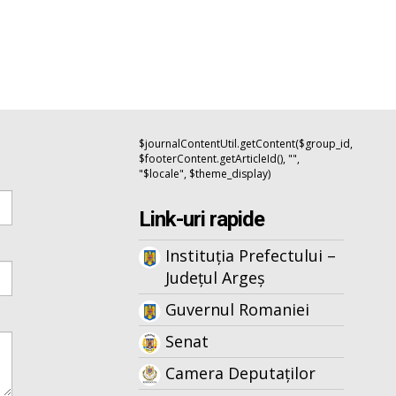
$journalContentUtil.getContent($group_id,
$footerContent.getArticleId(), "",
"$locale", $theme_display)
Link-uri rapide
Instituția Prefectului –
Județul Argeș
Guvernul Romaniei
Senat
Camera Deputaților