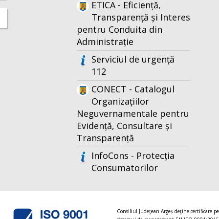
ETICA - Eficiență,
Transparență și Interes
pentru Conduita din
Administrație
Serviciul de urgență
112
CONECT - Catalogul
Organizațiilor
Neguvernamentale pentru
Evidență, Consultare și
Transparență
InfoCons - Protecția
Consumatorilor
Consiliul Judeţean Argeș deţine certificare p