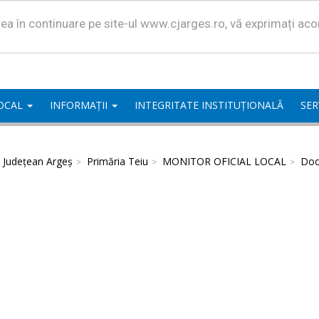
area în continuare pe site-ul www.cjarges.ro, vă exprimați ac
LOCAL
INFORMAȚII
INTEGRITATE INSTITUȚIONALĂ
SER
l Județean Argeș
Primăria Teiu
MONITOR OFICIAL LOCAL
Doc