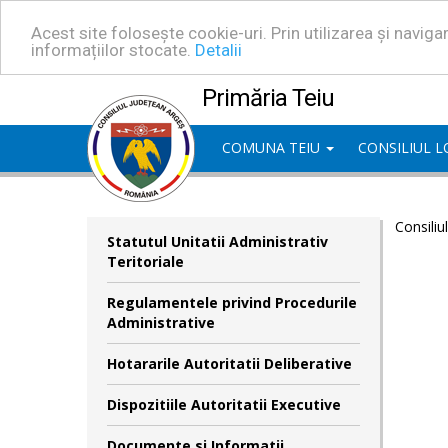
Acest site folosește cookie-uri. Prin utilizarea și navig
informațiilor stocate.
Detalii
Primăria Teiu
COMUNA TEIU
CONSILIUL 
Consiliu
Statutul Unitatii Administrativ
Teritoriale
Regulamentele privind Procedurile
Administrative
Hotararile Autoritatii Deliberative
Dispozitiile Autoritatii Executive
Documente si Informatii