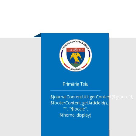
Primăria Teiu
$journalContentUtil.getContent($group_id,
$footerContent.getArticleId(),
"", "$locale",
$theme_display)