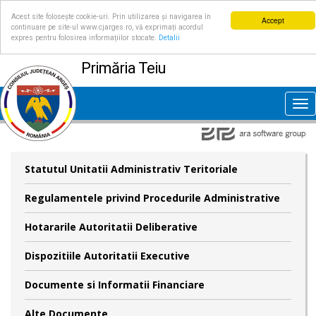
Acest site folosește cookie-uri. Prin utilizarea și navigarea în
Accept
continuare pe site-ul www.cjarges.ro, vă exprimați acordul
expres pentru folosirea informațiilor stocate.
Detalii
Primăria Teiu
Tog
nav
Statutul Unitatii Administrativ Teritoriale
Regulamentele privind Procedurile Administrative
Hotararile Autoritatii Deliberative
Dispozitiile Autoritatii Executive
Documente si Informatii Financiare
Alte Documente