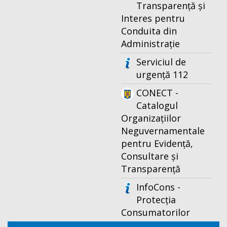
Transparență și
Interes pentru
Conduita din
Administrație
Serviciul de
urgență 112
CONECT -
Catalogul
Organizațiilor
Neguvernamentale
pentru Evidență,
Consultare și
Transparență
InfoCons -
Protecția
Consumatorilor