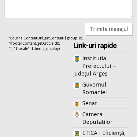
Trimite mesajul
$journalContentUtil.getContent($group_id,
$footerContent.getArticleId(),
Link-uri rapide
"", "$locale", $theme_display)
Instituția
Prefectului –
Județul Argeș
Guvernul
Romaniei
Senat
Camera
Deputaților
ETICA - Eficiență,