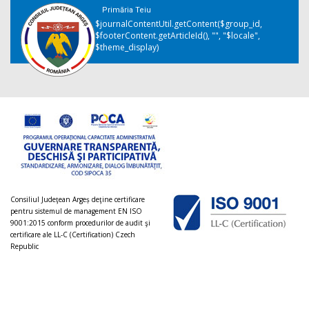
Primăria Teiu
$journalContentUtil.getContent($group_id,
$footerContent.getArticleId(), "", "$locale",
$theme_display)
Consiliul Judeţean Argeș deţine certificare
pentru sistemul de management EN ISO
9001:2015 conform procedurilor de audit şi
certificare ale LL-C (Certification) Czech
Republic