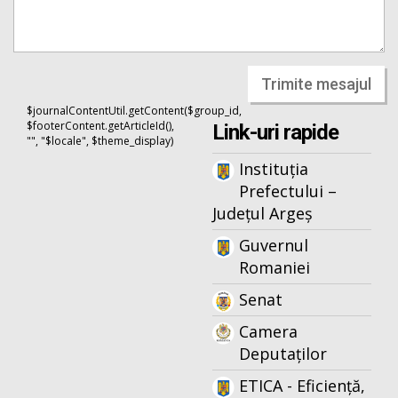
Trimite mesajul
$journalContentUtil.getContent($group_id,
$footerContent.getArticleId(),
Link-uri rapide
"", "$locale", $theme_display)
Instituția
Prefectului –
Județul Argeș
Guvernul
Romaniei
Senat
Camera
Deputaților
ETICA - Eficiență,