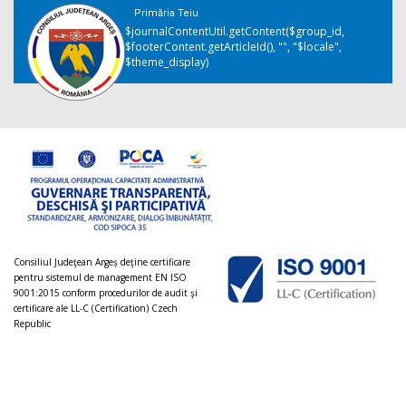
Primăria Teiu
$journalContentUtil.getContent($group_id,
$footerContent.getArticleId(), "", "$locale",
$theme_display)
Consiliul Judeţean Argeș deţine certificare
pentru sistemul de management EN ISO
9001:2015 conform procedurilor de audit şi
certificare ale LL-C (Certification) Czech
Republic