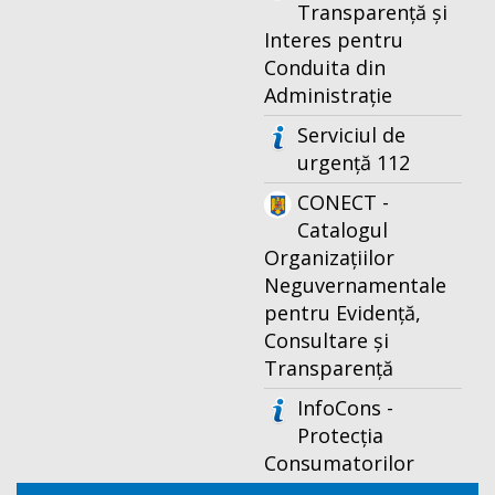
Transparență și
Interes pentru
Conduita din
Administrație
Serviciul de
urgență 112
CONECT -
Catalogul
Organizațiilor
Neguvernamentale
pentru Evidență,
Consultare și
Transparență
InfoCons -
Protecția
Consumatorilor