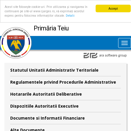
Acest site folosește cookie-uri. Prin utilizarea și navigarea în
Accept
continuare pe site-ul www.cjarges.ro, vă exprimați acordul
expres pentru folosirea informațiilor stocate.
Detalii
Primăria Teiu
Tog
nav
Statutul Unitatii Administrativ Teritoriale
Regulamentele privind Procedurile Administrative
Hotararile Autoritatii Deliberative
Dispozitiile Autoritatii Executive
Documente si Informatii Financiare
Alte Documente