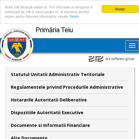
Acest site folosește cookie-uri. Prin utilizarea și navigarea în
Accept
continuare pe site-ul www.cjarges.ro, vă exprimați acordul
expres pentru folosirea informațiilor stocate.
Detalii
Primăria Teiu
Tog
nav
Statutul Unitatii Administrativ Teritoriale
Regulamentele privind Procedurile Administrative
Hotararile Autoritatii Deliberative
Dispozitiile Autoritatii Executive
Documente si Informatii Financiare
Alte Documente