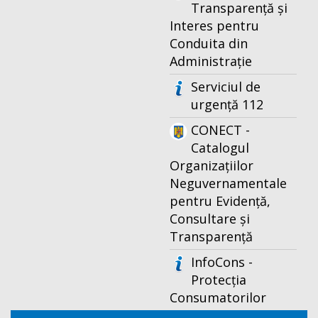
Transparență și
Interes pentru
Conduita din
Administrație
Serviciul de
urgență 112
CONECT -
Catalogul
Organizațiilor
Neguvernamentale
pentru Evidență,
Consultare și
Transparență
InfoCons -
Protecția
Consumatorilor