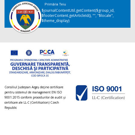
Primăria Teiu
$journalContentUtil.getContent($group_id,
$footerContent.getArticleId(), "", "$locale",
$theme_display)
Consiliul Judeţean Argeș deţine certificare
pentru sistemul de management EN ISO
9001:2015 conform procedurilor de audit şi
certificare ale LL-C (Certification) Czech
Republic