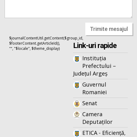
Trimite mesajul
$journalContentUtil.getContent($group_id,
$footerContent.getArticleId(),
Link-uri rapide
"", "$locale", $theme_display)
Instituția
Prefectului –
Județul Argeș
Guvernul
Romaniei
Senat
Camera
Deputaților
ETICA - Eficiență,