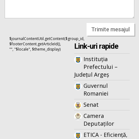
Trimite mesajul
$journalContentUtil.getContent($group_id,
$footerContent.getArticleId(),
Link-uri rapide
"", "$locale", $theme_display)
Instituția
Prefectului –
Județul Argeș
Guvernul
Romaniei
Senat
Camera
Deputaților
ETICA - Eficiență,