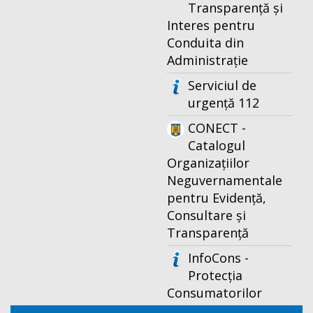
Transparență și
Interes pentru
Conduita din
Administrație
Serviciul de
urgență 112
CONECT -
Catalogul
Organizațiilor
Neguvernamentale
pentru Evidență,
Consultare și
Transparență
InfoCons -
Protecția
Consumatorilor