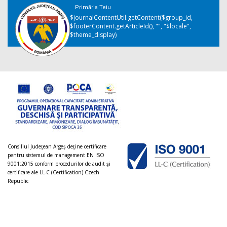
Primăria Teiu
$journalContentUtil.getContent($group_id,
$footerContent.getArticleId(), "", "$locale",
$theme_display)
Consiliul Judeţean Argeș deţine certificare
pentru sistemul de management EN ISO
9001:2015 conform procedurilor de audit şi
certificare ale LL-C (Certification) Czech
Republic