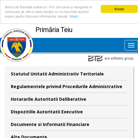
Acest site folosește cookie-uri. Prin utilizarea și navigarea în
Accept
continuare pe site-ul www.cjarges.ro, vă exprimați acordul
expres pentru folosirea informațiilor stocate.
Detalii
Primăria Teiu
Tog
nav
Statutul Unitatii Administrativ Teritoriale
Regulamentele privind Procedurile Administrative
Hotararile Autoritatii Deliberative
Dispozitiile Autoritatii Executive
Documente si Informatii Financiare
Alte Documente