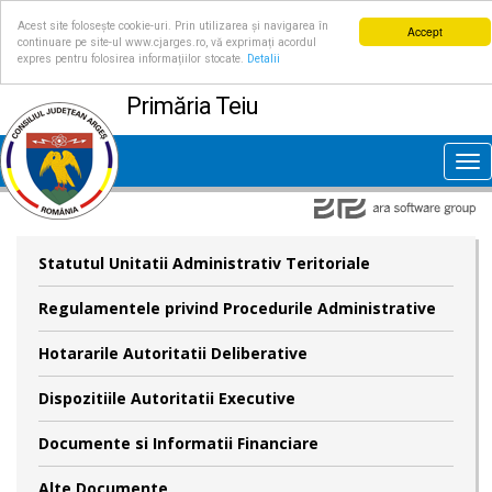
Acest site folosește cookie-uri. Prin utilizarea și navigarea în
Accept
continuare pe site-ul www.cjarges.ro, vă exprimați acordul
expres pentru folosirea informațiilor stocate.
Detalii
Primăria Teiu
Tog
nav
Statutul Unitatii Administrativ Teritoriale
Regulamentele privind Procedurile Administrative
Hotararile Autoritatii Deliberative
Dispozitiile Autoritatii Executive
Documente si Informatii Financiare
Alte Documente