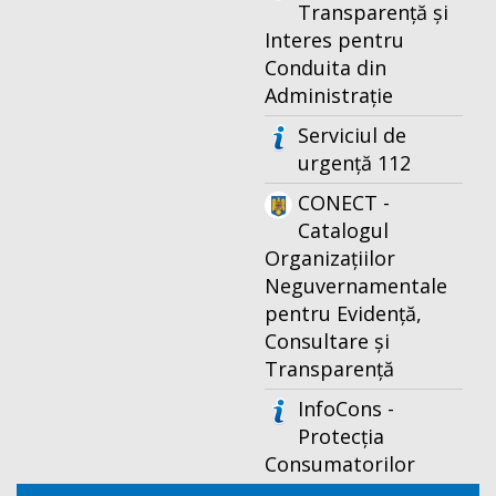
Transparență și
Interes pentru
Conduita din
Administrație
Serviciul de
urgență 112
CONECT -
Catalogul
Organizațiilor
Neguvernamentale
pentru Evidență,
Consultare și
Transparență
InfoCons -
Protecția
Consumatorilor