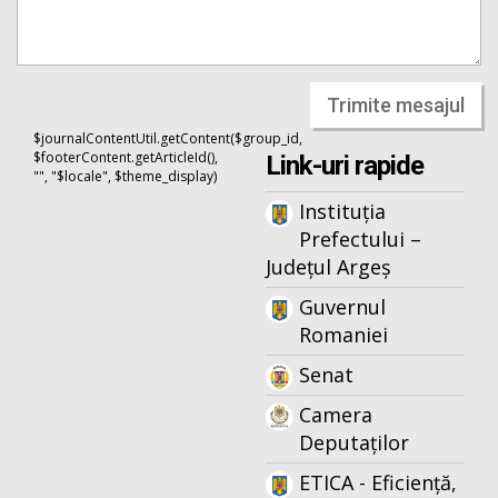
Trimite mesajul
$journalContentUtil.getContent($group_id,
$footerContent.getArticleId(),
Link-uri rapide
"", "$locale", $theme_display)
Instituția
Prefectului –
Județul Argeș
Guvernul
Romaniei
Senat
Camera
Deputaților
ETICA - Eficiență,