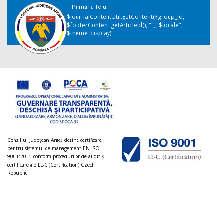
Primăria Teiu
$journalContentUtil.getContent($group_id,
$footerContent.getArticleId(), "", "$locale",
$theme_display)
Consiliul Judeţean Argeș deţine certificare
pentru sistemul de management EN ISO
9001:2015 conform procedurilor de audit şi
certificare ale LL-C (Certification) Czech
Republic