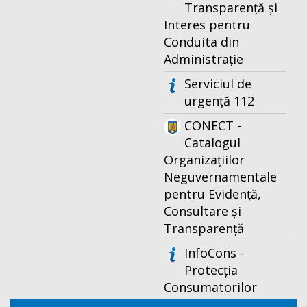
Transparență și
Interes pentru
Conduita din
Administrație
Serviciul de
urgență 112
CONECT -
Catalogul
Organizațiilor
Neguvernamentale
pentru Evidență,
Consultare și
Transparență
InfoCons -
Protecția
Consumatorilor