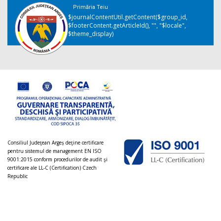
Primăria Teiu
$journalContentUtil.getContent($group_id,
$footerContent.getArticleId(), "", "$locale",
$theme_display)
Consiliul Judeţean Argeș deţine certificare
pentru sistemul de management EN ISO
9001:2015 conform procedurilor de audit şi
certificare ale LL-C (Certification) Czech
Republic