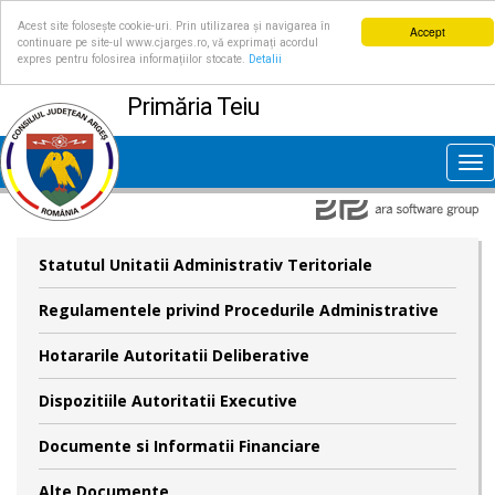
Acest site folosește cookie-uri. Prin utilizarea și navigarea în
Accept
continuare pe site-ul www.cjarges.ro, vă exprimați acordul
expres pentru folosirea informațiilor stocate.
Detalii
Primăria Teiu
Tog
nav
Statutul Unitatii Administrativ Teritoriale
Regulamentele privind Procedurile Administrative
Hotararile Autoritatii Deliberative
Dispozitiile Autoritatii Executive
Documente si Informatii Financiare
Alte Documente