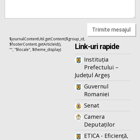
Trimite mesajul
$journalContentUtil.getContent($group_id,
$footerContent.getArticleId(),
Link-uri rapide
"", "$locale", $theme_display)
Instituția
Prefectului –
Județul Argeș
Guvernul
Romaniei
Senat
Camera
Deputaților
ETICA - Eficiență,