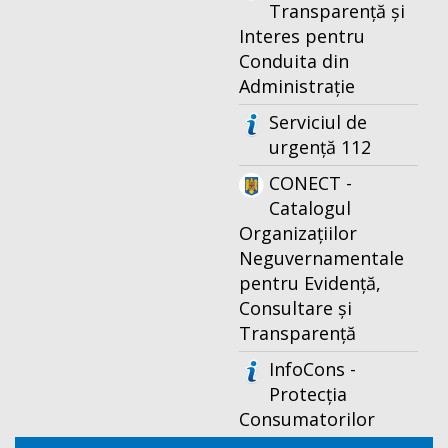
Transparență și
Interes pentru
Conduita din
Administrație
Serviciul de
urgență 112
CONECT -
Catalogul
Organizațiilor
Neguvernamentale
pentru Evidență,
Consultare și
Transparență
InfoCons -
Protecția
Consumatorilor