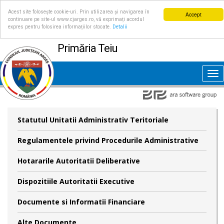
Acest site folosește cookie-uri. Prin utilizarea și navigarea în
Accept
continuare pe site-ul www.cjarges.ro, vă exprimați acordul
expres pentru folosirea informațiilor stocate.
Detalii
Primăria Teiu
Tog
nav
Statutul Unitatii Administrativ Teritoriale
Regulamentele privind Procedurile Administrative
Hotararile Autoritatii Deliberative
Dispozitiile Autoritatii Executive
Documente si Informatii Financiare
Alte Documente