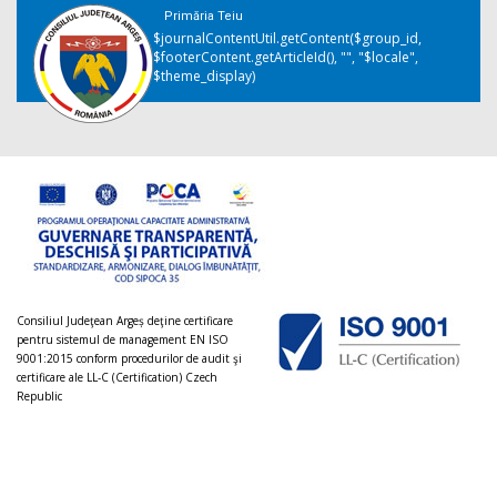
Primăria Teiu
$journalContentUtil.getContent($group_id,
$footerContent.getArticleId(), "", "$locale",
$theme_display)
Consiliul Judeţean Argeș deţine certificare
pentru sistemul de management EN ISO
9001:2015 conform procedurilor de audit şi
certificare ale LL-C (Certification) Czech
Republic