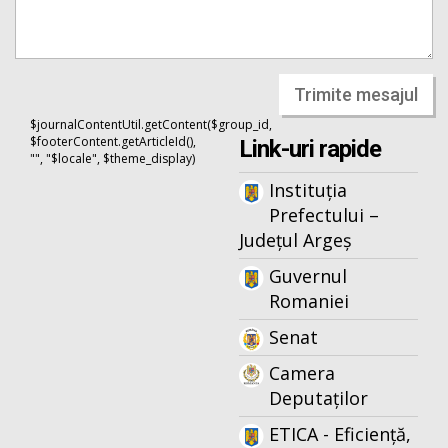
Trimite mesajul
$journalContentUtil.getContent($group_id,
$footerContent.getArticleId(),
Link-uri rapide
"", "$locale", $theme_display)
Instituția
Prefectului –
Județul Argeș
Guvernul
Romaniei
Senat
Camera
Deputaților
ETICA - Eficiență,