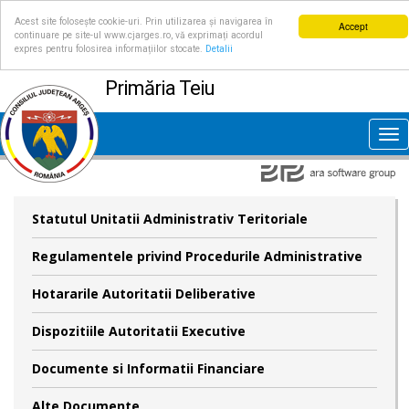
Acest site folosește cookie-uri. Prin utilizarea și navigarea în
Accept
continuare pe site-ul www.cjarges.ro, vă exprimați acordul
expres pentru folosirea informațiilor stocate.
Detalii
Primăria Teiu
Tog
nav
Statutul Unitatii Administrativ Teritoriale
Regulamentele privind Procedurile Administrative
Hotararile Autoritatii Deliberative
Dispozitiile Autoritatii Executive
Documente si Informatii Financiare
Alte Documente