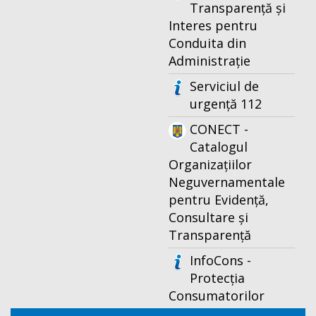
Transparență și
Interes pentru
Conduita din
Administrație
Serviciul de
urgență 112
CONECT -
Catalogul
Organizațiilor
Neguvernamentale
pentru Evidență,
Consultare și
Transparență
InfoCons -
Protecția
Consumatorilor