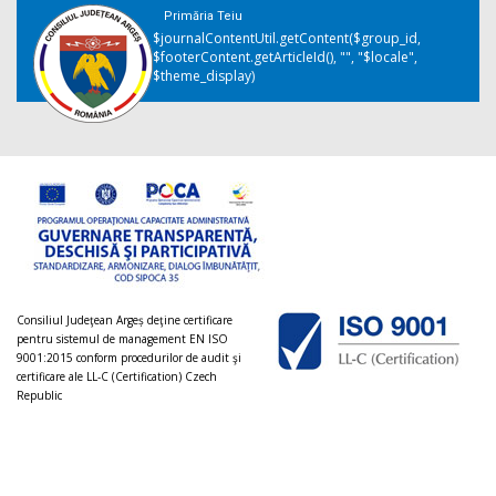
Primăria Teiu
$journalContentUtil.getContent($group_id,
$footerContent.getArticleId(), "", "$locale",
$theme_display)
Consiliul Judeţean Argeș deţine certificare
pentru sistemul de management EN ISO
9001:2015 conform procedurilor de audit şi
certificare ale LL-C (Certification) Czech
Republic