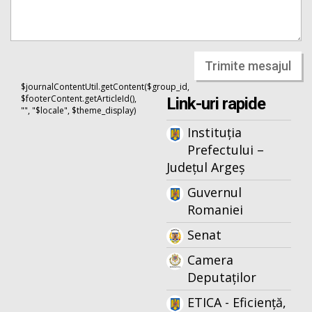
Trimite mesajul
$journalContentUtil.getContent($group_id,
$footerContent.getArticleId(),
Link-uri rapide
"", "$locale", $theme_display)
Instituția
Prefectului –
Județul Argeș
Guvernul
Romaniei
Senat
Camera
Deputaților
ETICA - Eficiență,