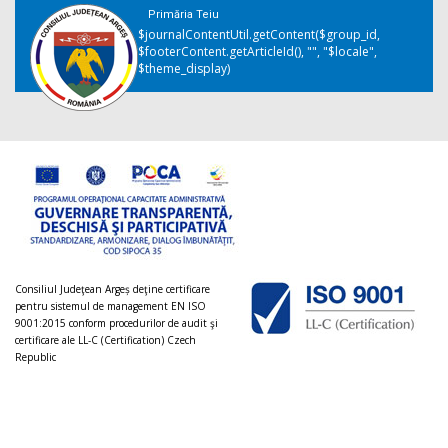
Primăria Teiu
$journalContentUtil.getContent($group_id,
$footerContent.getArticleId(), "", "$locale",
$theme_display)
Consiliul Judeţean Argeș deţine certificare
pentru sistemul de management EN ISO
9001:2015 conform procedurilor de audit şi
certificare ale LL-C (Certification) Czech
Republic