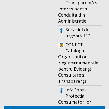
Transparență și
Interes pentru
Conduita din
Administrație
Serviciul de
urgență 112
CONECT -
Catalogul
Organizațiilor
Neguvernamentale
pentru Evidență,
Consultare și
Transparență
InfoCons -
Protecția
Consumatorilor