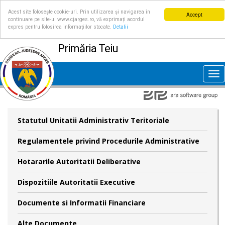
Acest site folosește cookie-uri. Prin utilizarea și navigarea în
Accept
continuare pe site-ul www.cjarges.ro, vă exprimați acordul
expres pentru folosirea informațiilor stocate.
Detalii
Primăria Teiu
Tog
nav
Statutul Unitatii Administrativ Teritoriale
Regulamentele privind Procedurile Administrative
Hotararile Autoritatii Deliberative
Dispozitiile Autoritatii Executive
Documente si Informatii Financiare
Alte Documente