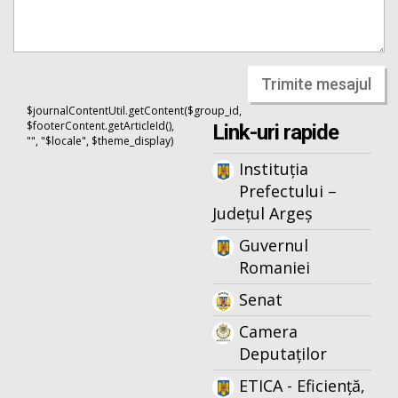
Trimite mesajul
$journalContentUtil.getContent($group_id,
$footerContent.getArticleId(),
Link-uri rapide
"", "$locale", $theme_display)
Instituția
Prefectului –
Județul Argeș
Guvernul
Romaniei
Senat
Camera
Deputaților
ETICA - Eficiență,