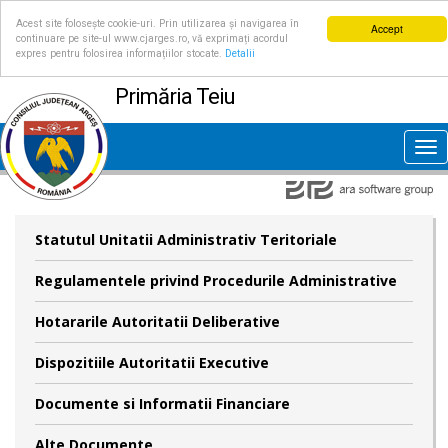
Acest site folosește cookie-uri. Prin utilizarea și navigarea în
Accept
continuare pe site-ul www.cjarges.ro, vă exprimați acordul
expres pentru folosirea informațiilor stocate.
Detalii
Primăria Teiu
Tog
nav
Statutul Unitatii Administrativ Teritoriale
Regulamentele privind Procedurile Administrative
Hotararile Autoritatii Deliberative
Dispozitiile Autoritatii Executive
Documente si Informatii Financiare
Alte Documente