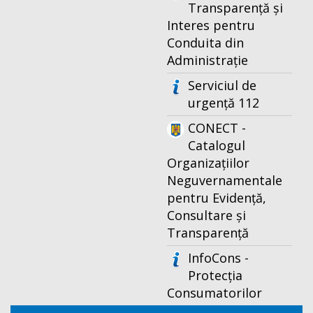
Transparență și
Interes pentru
Conduita din
Administrație
Serviciul de
urgență 112
CONECT -
Catalogul
Organizațiilor
Neguvernamentale
pentru Evidență,
Consultare și
Transparență
InfoCons -
Protecția
Consumatorilor