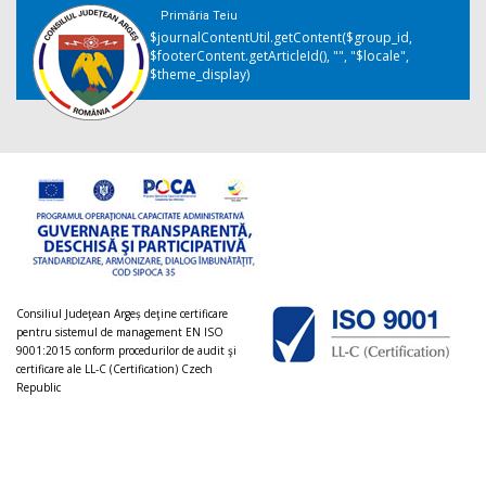
Primăria Teiu
$journalContentUtil.getContent($group_id,
$footerContent.getArticleId(), "", "$locale",
$theme_display)
Consiliul Judeţean Argeș deţine certificare
pentru sistemul de management EN ISO
9001:2015 conform procedurilor de audit şi
certificare ale LL-C (Certification) Czech
Republic