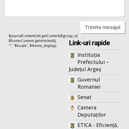
Trimite mesajul
$journalContentUtil.getContent($group_id,
$footerContent.getArticleId(),
Link-uri rapide
"", "$locale", $theme_display)
Instituția
Prefectului –
Județul Argeș
Guvernul
Romaniei
Senat
Camera
Deputaților
ETICA - Eficiență,