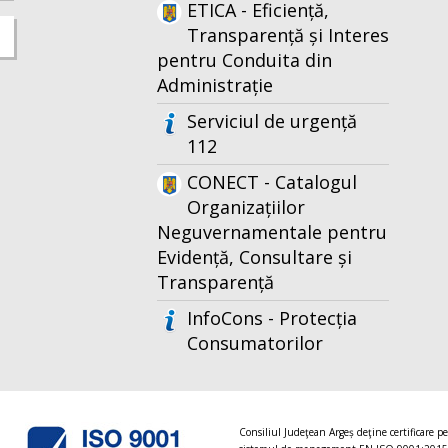
ETICA - Eficiență,
Transparență și Interes
pentru Conduita din
Administrație
Serviciul de urgență
112
CONECT - Catalogul
Organizațiilor
Neguvernamentale pentru
Evidență, Consultare și
Transparență
InfoCons - Protecția
Consumatorilor
Consiliul Judeţean Argeș deţine certificare p