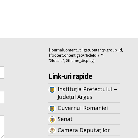
$journalContentUtil.getContent($group_id,
$footerContent.getArticleId(), "",
"$locale", $theme_display)
Link-uri rapide
Instituția Prefectului –
Județul Argeș
Guvernul Romaniei
Senat
Camera Deputaților