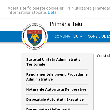
Acest site folosește cookie-uri. Prin utilizarea și navig
informațiilor stocate.
Detalii
Primăria Teiu
COMUNA TEIU
CONSILIUL 
Consiliu
Statutul Unitatii Administrativ
Teritoriale
Regulamentele privind Procedurile
Administrative
Hotararile Autoritatii Deliberative
Dispozitiile Autoritatii Executive
Documente si Informatii