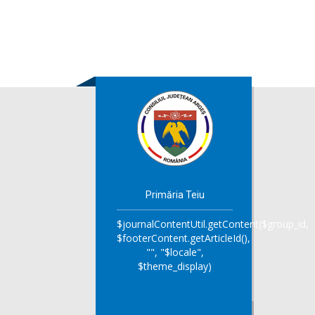
Primăria Teiu
$journalContentUtil.getContent($group_id,
$footerContent.getArticleId(),
"", "$locale",
$theme_display)