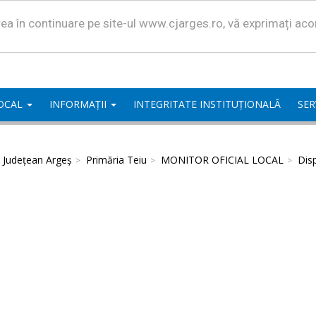
area în continuare pe site-ul www.cjarges.ro, vă exprimați ac
LOCAL
INFORMAȚII
INTEGRITATE INSTITUȚIONALĂ
SER
l Județean Argeș
Primăria Teiu
MONITOR OFICIAL LOCAL
Disp