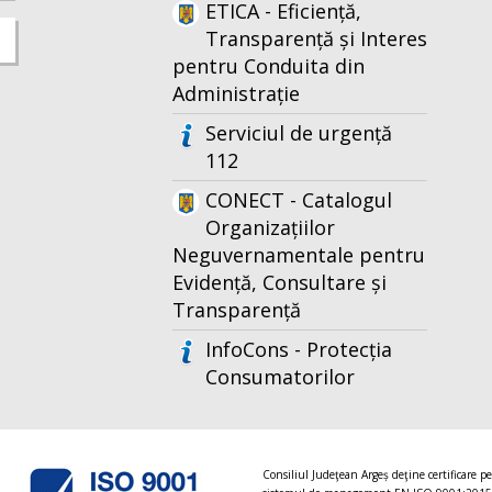
ETICA - Eficiență,
Transparență și Interes
pentru Conduita din
Administrație
Serviciul de urgență
112
CONECT - Catalogul
Organizațiilor
Neguvernamentale pentru
Evidență, Consultare și
Transparență
InfoCons - Protecția
Consumatorilor
Consiliul Judeţean Argeș deţine certificare p