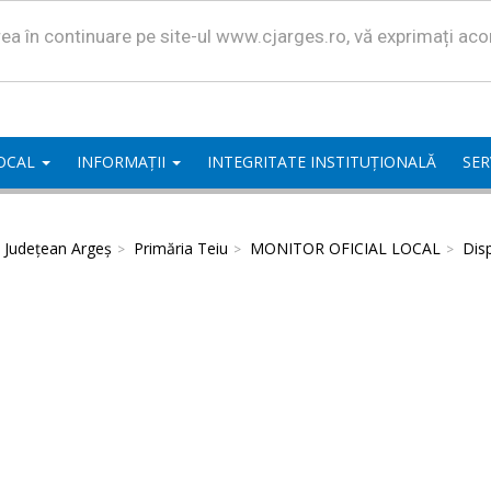
area în continuare pe site-ul www.cjarges.ro, vă exprimați ac
LOCAL
INFORMAȚII
INTEGRITATE INSTITUȚIONALĂ
SER
l Județean Argeș
Primăria Teiu
MONITOR OFICIAL LOCAL
Disp