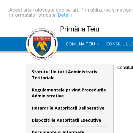
Acest site folosește cookie-uri. Prin utilizarea și navig
informațiilor stocate.
Detalii
Primăria Teiu
COMUNA TEIU
CONSILIUL 
Consiliu
Statutul Unitatii Administrativ
Teritoriale
Regulamentele privind Procedurile
Administrative
Hotararile Autoritatii Deliberative
Dispozitiile Autoritatii Executive
Documente si Informatii