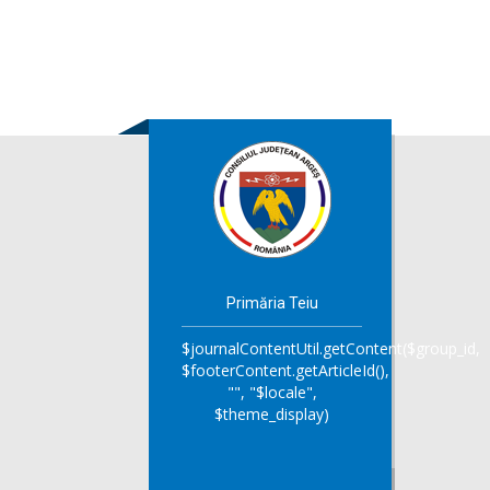
Primăria Teiu
$journalContentUtil.getContent($group_id,
$footerContent.getArticleId(),
"", "$locale",
$theme_display)