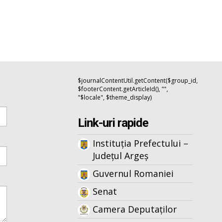
$journalContentUtil.getContent($group_id,
$footerContent.getArticleId(), "",
"$locale", $theme_display)
Link-uri rapide
Instituția Prefectului –
Județul Argeș
Guvernul Romaniei
Senat
Camera Deputaților