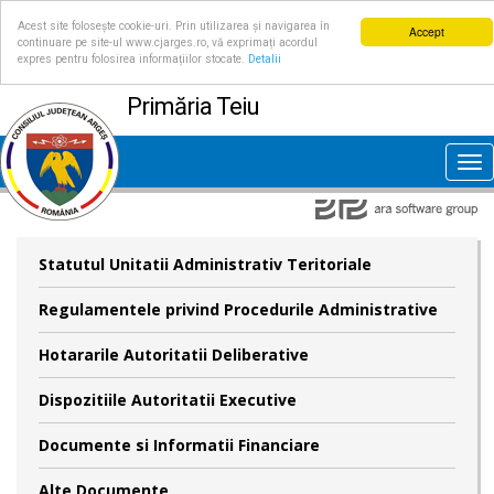
Acest site folosește cookie-uri. Prin utilizarea și navigarea în
Accept
continuare pe site-ul www.cjarges.ro, vă exprimați acordul
expres pentru folosirea informațiilor stocate.
Detalii
Primăria Teiu
Tog
nav
Statutul Unitatii Administrativ Teritoriale
Regulamentele privind Procedurile Administrative
Hotararile Autoritatii Deliberative
Dispozitiile Autoritatii Executive
Documente si Informatii Financiare
Alte Documente