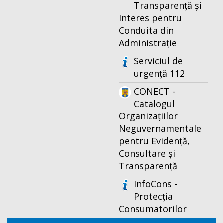
Transparență și
Interes pentru
Conduita din
Administrație
Serviciul de
urgență 112
CONECT -
Catalogul
Organizațiilor
Neguvernamentale
pentru Evidență,
Consultare și
Transparență
InfoCons -
Protecția
Consumatorilor