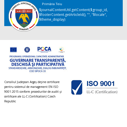
Primăria Teiu
$journalContentUtil.getContent($group_id,
$footerContent.getArticleId(), "", "$locale",
$theme_display)
Consiliul Judeţean Argeș deţine certificare
pentru sistemul de management EN ISO
9001:2015 conform procedurilor de audit şi
certificare ale LL-C (Certification) Czech
Republic