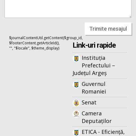
Trimite mesajul
$journalContentUtil.getContent($group_id,
$footerContent.getArticleId(),
Link-uri rapide
"", "$locale", $theme_display)
Instituția
Prefectului –
Județul Argeș
Guvernul
Romaniei
Senat
Camera
Deputaților
ETICA - Eficiență,