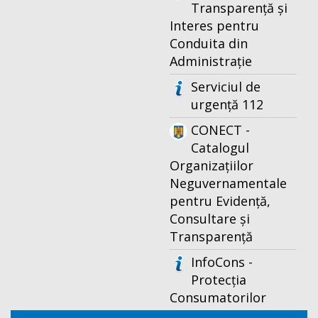
Transparență și
Interes pentru
Conduita din
Administrație
Serviciul de
urgență 112
CONECT -
Catalogul
Organizațiilor
Neguvernamentale
pentru Evidență,
Consultare și
Transparență
InfoCons -
Protecția
Consumatorilor