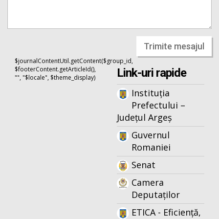
Trimite mesajul
$journalContentUtil.getContent($group_id,
$footerContent.getArticleId(),
Link-uri rapide
"", "$locale", $theme_display)
Instituția
Prefectului –
Județul Argeș
Guvernul
Romaniei
Senat
Camera
Deputaților
ETICA - Eficiență,