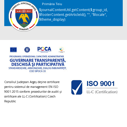
Primăria Teiu
$journalContentUtil.getContent($group_id,
$footerContent.getArticleId(), "", "$locale",
$theme_display)
Consiliul Judeţean Argeș deţine certificare
pentru sistemul de management EN ISO
9001:2015 conform procedurilor de audit şi
certificare ale LL-C (Certification) Czech
Republic