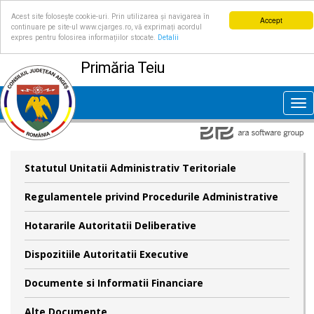
Acest site folosește cookie-uri. Prin utilizarea și navigarea în
Accept
continuare pe site-ul www.cjarges.ro, vă exprimați acordul
expres pentru folosirea informațiilor stocate.
Detalii
Primăria Teiu
Tog
nav
Statutul Unitatii Administrativ Teritoriale
Regulamentele privind Procedurile Administrative
Hotararile Autoritatii Deliberative
Dispozitiile Autoritatii Executive
Documente si Informatii Financiare
Alte Documente