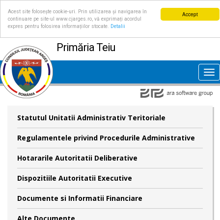
Acest site folosește cookie-uri. Prin utilizarea și navigarea în
Accept
continuare pe site-ul www.cjarges.ro, vă exprimați acordul
expres pentru folosirea informațiilor stocate.
Detalii
Primăria Teiu
Tog
nav
Statutul Unitatii Administrativ Teritoriale
Regulamentele privind Procedurile Administrative
Hotararile Autoritatii Deliberative
Dispozitiile Autoritatii Executive
Documente si Informatii Financiare
Alte Documente