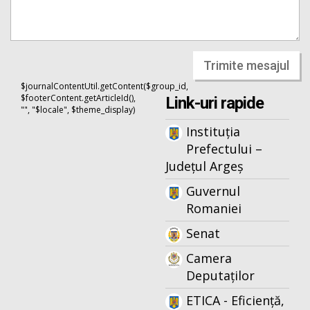
Trimite mesajul
$journalContentUtil.getContent($group_id,
$footerContent.getArticleId(),
Link-uri rapide
"", "$locale", $theme_display)
Instituția
Prefectului –
Județul Argeș
Guvernul
Romaniei
Senat
Camera
Deputaților
ETICA - Eficiență,