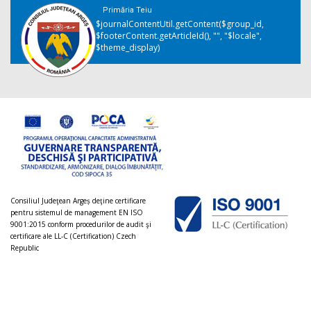
Primăria Teiu
$journalContentUtil.getContent($group_id,
$footerContent.getArticleId(), "", "$locale",
$theme_display)
Consiliul Judeţean Argeș deţine certificare
pentru sistemul de management EN ISO
9001:2015 conform procedurilor de audit şi
certificare ale LL-C (Certification) Czech
Republic