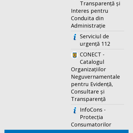
Transparență și
Interes pentru
Conduita din
Administrație
Serviciul de
urgență 112
CONECT -
Catalogul
Organizațiilor
Neguvernamentale
pentru Evidență,
Consultare și
Transparență
InfoCons -
Protecția
Consumatorilor