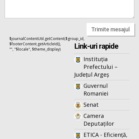
Trimite mesajul
$journalContentUtil.getContent($group_id,
$footerContent.getArticleId(),
Link-uri rapide
"", "$locale", $theme_display)
Instituția
Prefectului –
Județul Argeș
Guvernul
Romaniei
Senat
Camera
Deputaților
ETICA - Eficiență,