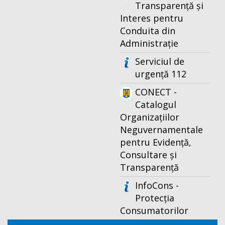
Transparență și
Interes pentru
Conduita din
Administrație
Serviciul de
urgență 112
CONECT -
Catalogul
Organizațiilor
Neguvernamentale
pentru Evidență,
Consultare și
Transparență
InfoCons -
Protecția
Consumatorilor