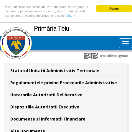
Acest site folosește cookie-uri. Prin utilizarea și navigarea în
Accept
continuare pe site-ul www.cjarges.ro, vă exprimați acordul
expres pentru folosirea informațiilor stocate.
Detalii
Primăria Teiu
Tog
nav
Statutul Unitatii Administrativ Teritoriale
Regulamentele privind Procedurile Administrative
Hotararile Autoritatii Deliberative
Dispozitiile Autoritatii Executive
Documente si Informatii Financiare
Alte Documente