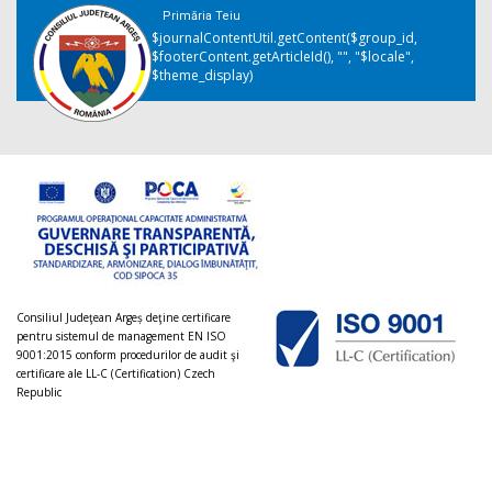
Primăria Teiu
$journalContentUtil.getContent($group_id,
$footerContent.getArticleId(), "", "$locale",
$theme_display)
Consiliul Judeţean Argeș deţine certificare
pentru sistemul de management EN ISO
9001:2015 conform procedurilor de audit şi
certificare ale LL-C (Certification) Czech
Republic