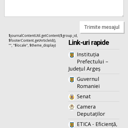
Trimite mesajul
$journalContentUtil.getContent($group_id,
$footerContent.getArticleId(),
Link-uri rapide
"", "$locale", $theme_display)
Instituția
Prefectului –
Județul Argeș
Guvernul
Romaniei
Senat
Camera
Deputaților
ETICA - Eficiență,