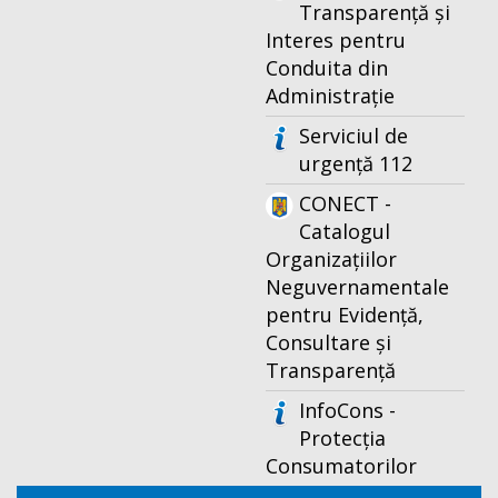
Transparență și
Interes pentru
Conduita din
Administrație
Serviciul de
urgență 112
CONECT -
Catalogul
Organizațiilor
Neguvernamentale
pentru Evidență,
Consultare și
Transparență
InfoCons -
Protecția
Consumatorilor