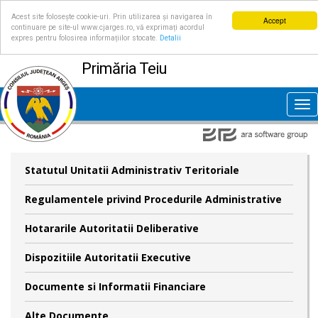
Acest site folosește cookie-uri. Prin utilizarea și navigarea în
Accept
continuare pe site-ul www.cjarges.ro, vă exprimați acordul
expres pentru folosirea informațiilor stocate.
Detalii
Primăria Teiu
Tog
nav
Statutul Unitatii Administrativ Teritoriale
Regulamentele privind Procedurile Administrative
Hotararile Autoritatii Deliberative
Dispozitiile Autoritatii Executive
Documente si Informatii Financiare
Alte Documente