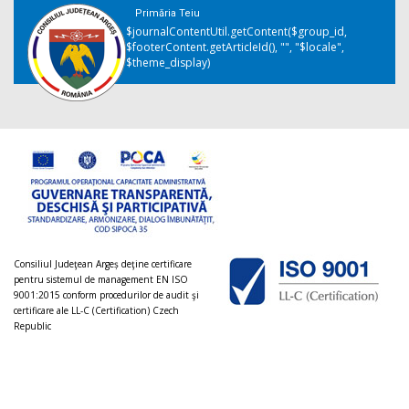
Primăria Teiu
$journalContentUtil.getContent($group_id,
$footerContent.getArticleId(), "", "$locale",
$theme_display)
Consiliul Judeţean Argeș deţine certificare
pentru sistemul de management EN ISO
9001:2015 conform procedurilor de audit şi
certificare ale LL-C (Certification) Czech
Republic