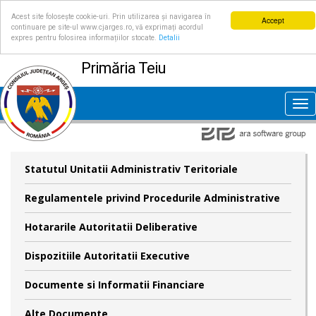
Acest site folosește cookie-uri. Prin utilizarea și navigarea în
Accept
continuare pe site-ul www.cjarges.ro, vă exprimați acordul
expres pentru folosirea informațiilor stocate.
Detalii
Primăria Teiu
Tog
nav
Statutul Unitatii Administrativ Teritoriale
Regulamentele privind Procedurile Administrative
Hotararile Autoritatii Deliberative
Dispozitiile Autoritatii Executive
Documente si Informatii Financiare
Alte Documente