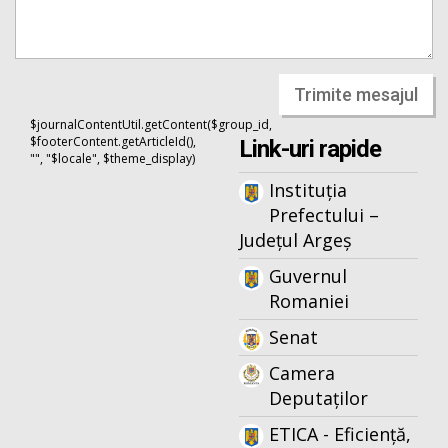
Trimite mesajul
$journalContentUtil.getContent($group_id,
$footerContent.getArticleId(),
Link-uri rapide
"", "$locale", $theme_display)
Instituția
Prefectului –
Județul Argeș
Guvernul
Romaniei
Senat
Camera
Deputaților
ETICA - Eficiență,