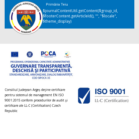
Primăria Teiu
$journalContentUtil.getContent($group_id,
$footerContent.getArticleId(), "", "$locale",
$theme_display)
Consiliul Judeţean Argeș deţine certificare
pentru sistemul de management EN ISO
9001:2015 conform procedurilor de audit şi
certificare ale LL-C (Certification) Czech
Republic