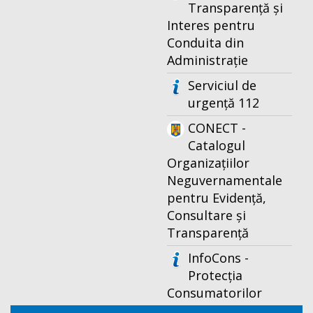
Transparență și
Interes pentru
Conduita din
Administrație
Serviciul de
urgență 112
CONECT -
Catalogul
Organizațiilor
Neguvernamentale
pentru Evidență,
Consultare și
Transparență
InfoCons -
Protecția
Consumatorilor