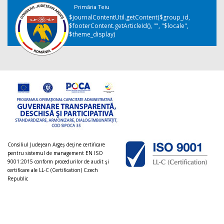
Primăria Teiu
$journalContentUtil.getContent($group_id,
$footerContent.getArticleId(), "", "$locale",
$theme_display)
Consiliul Judeţean Argeș deţine certificare
pentru sistemul de management EN ISO
9001:2015 conform procedurilor de audit şi
certificare ale LL-C (Certification) Czech
Republic