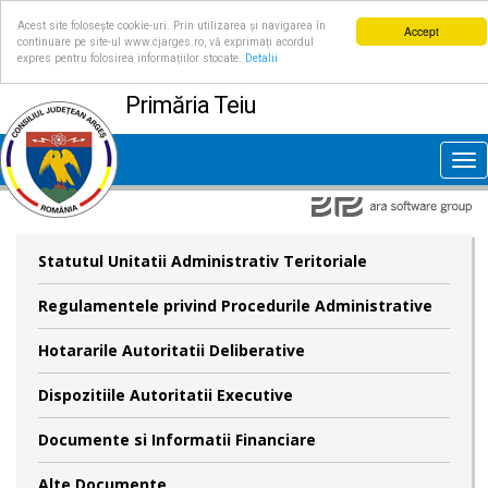
Acest site folosește cookie-uri. Prin utilizarea și navigarea în
Accept
continuare pe site-ul www.cjarges.ro, vă exprimați acordul
expres pentru folosirea informațiilor stocate.
Detalii
Primăria Teiu
Tog
nav
Statutul Unitatii Administrativ Teritoriale
Regulamentele privind Procedurile Administrative
Hotararile Autoritatii Deliberative
Dispozitiile Autoritatii Executive
Documente si Informatii Financiare
Alte Documente