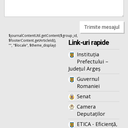
Trimite mesajul
$journalContentUtil.getContent($group_id,
$footerContent.getArticleId(),
Link-uri rapide
"", "$locale", $theme_display)
Instituția
Prefectului –
Județul Argeș
Guvernul
Romaniei
Senat
Camera
Deputaților
ETICA - Eficiență,