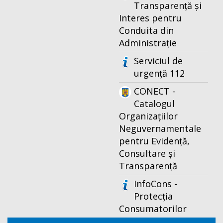
Transparență și
Interes pentru
Conduita din
Administrație
Serviciul de
urgență 112
CONECT -
Catalogul
Organizațiilor
Neguvernamentale
pentru Evidență,
Consultare și
Transparență
InfoCons -
Protecția
Consumatorilor