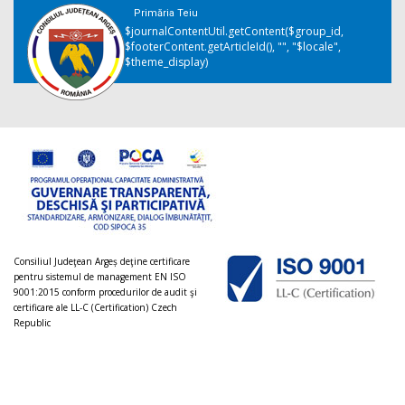
Primăria Teiu
$journalContentUtil.getContent($group_id,
$footerContent.getArticleId(), "", "$locale",
$theme_display)
Consiliul Judeţean Argeș deţine certificare
pentru sistemul de management EN ISO
9001:2015 conform procedurilor de audit şi
certificare ale LL-C (Certification) Czech
Republic