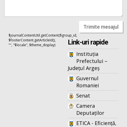
Trimite mesajul
$journalContentUtil.getContent($group_id,
$footerContent.getArticleId(),
Link-uri rapide
"", "$locale", $theme_display)
Instituția
Prefectului –
Județul Argeș
Guvernul
Romaniei
Senat
Camera
Deputaților
ETICA - Eficiență,