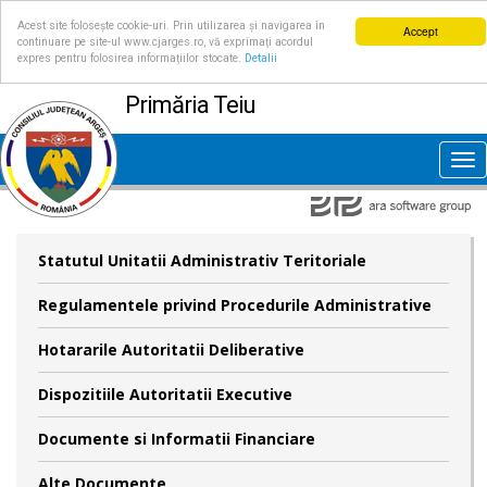
Acest site folosește cookie-uri. Prin utilizarea și navigarea în
Accept
continuare pe site-ul www.cjarges.ro, vă exprimați acordul
expres pentru folosirea informațiilor stocate.
Detalii
Primăria Teiu
Tog
nav
Statutul Unitatii Administrativ Teritoriale
Regulamentele privind Procedurile Administrative
Hotararile Autoritatii Deliberative
Dispozitiile Autoritatii Executive
Documente si Informatii Financiare
Alte Documente