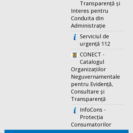
Transparență și
Interes pentru
Conduita din
Administrație
Serviciul de
urgență 112
CONECT -
Catalogul
Organizațiilor
Neguvernamentale
pentru Evidență,
Consultare și
Transparență
InfoCons -
Protecția
Consumatorilor