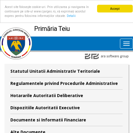
Acest site folosește cookie-uri. Prin utilizarea și navigarea în
Accept
continuare pe site-ul www.cjarges.ro, vă exprimați acordul
expres pentru folosirea informațiilor stocate.
Detalii
Primăria Teiu
Tog
nav
Statutul Unitatii Administrativ Teritoriale
Regulamentele privind Procedurile Administrative
Hotararile Autoritatii Deliberative
Dispozitiile Autoritatii Executive
Documente si Informatii Financiare
Alte Documente