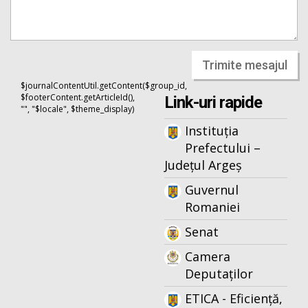
Trimite mesajul
$journalContentUtil.getContent($group_id,
$footerContent.getArticleId(),
Link-uri rapide
"", "$locale", $theme_display)
Instituția
Prefectului –
Județul Argeș
Guvernul
Romaniei
Senat
Camera
Deputaților
ETICA - Eficiență,