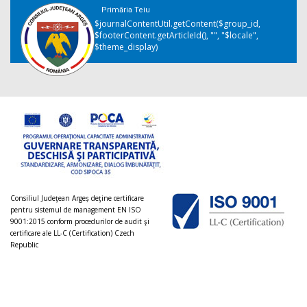
Primăria Teiu
$journalContentUtil.getContent($group_id,
$footerContent.getArticleId(), "", "$locale",
$theme_display)
Consiliul Judeţean Argeș deţine certificare
pentru sistemul de management EN ISO
9001:2015 conform procedurilor de audit şi
certificare ale LL-C (Certification) Czech
Republic