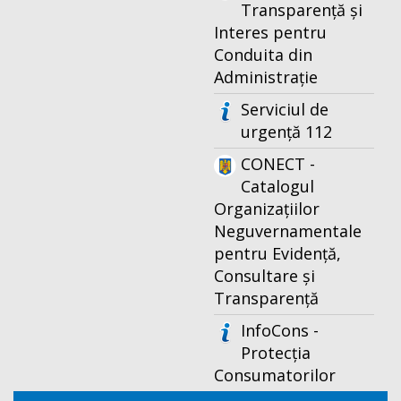
Transparență și
Interes pentru
Conduita din
Administrație
Serviciul de
urgență 112
CONECT -
Catalogul
Organizațiilor
Neguvernamentale
pentru Evidență,
Consultare și
Transparență
InfoCons -
Protecția
Consumatorilor