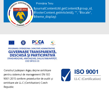
Primăria Teiu
$journalContentUtil.getContent($group_id,
$footerContent.getArticleId(), "", "$locale",
$theme_display)
Consiliul Judeţean Argeș deţine certificare
pentru sistemul de management EN ISO
9001:2015 conform procedurilor de audit şi
certificare ale LL-C (Certification) Czech
Republic