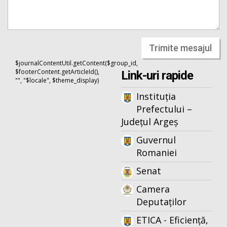
Trimite mesajul
$journalContentUtil.getContent($group_id,
$footerContent.getArticleId(),
Link-uri rapide
"", "$locale", $theme_display)
Instituția
Prefectului –
Județul Argeș
Guvernul
Romaniei
Senat
Camera
Deputaților
ETICA - Eficiență,