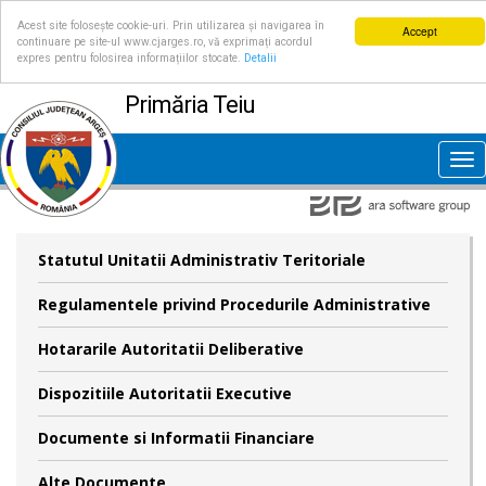
Acest site folosește cookie-uri. Prin utilizarea și navigarea în
Accept
continuare pe site-ul www.cjarges.ro, vă exprimați acordul
expres pentru folosirea informațiilor stocate.
Detalii
Primăria Teiu
Tog
nav
Statutul Unitatii Administrativ Teritoriale
Regulamentele privind Procedurile Administrative
Hotararile Autoritatii Deliberative
Dispozitiile Autoritatii Executive
Documente si Informatii Financiare
Alte Documente