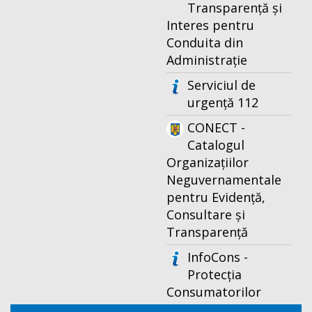
Transparență și
Interes pentru
Conduita din
Administrație
Serviciul de
urgență 112
CONECT -
Catalogul
Organizațiilor
Neguvernamentale
pentru Evidență,
Consultare și
Transparență
InfoCons -
Protecția
Consumatorilor