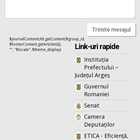
Trimite mesajul
$journalContentUtil.getContent($group_id,
$footerContent.getArticleId(),
Link-uri rapide
"", "$locale", $theme_display)
Instituția
Prefectului –
Județul Argeș
Guvernul
Romaniei
Senat
Camera
Deputaților
ETICA - Eficiență,