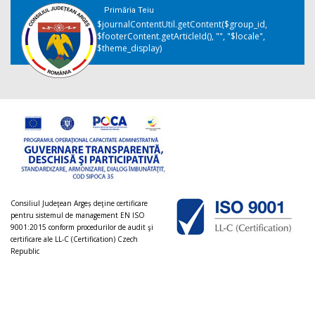
Primăria Teiu
$journalContentUtil.getContent($group_id,
$footerContent.getArticleId(), "", "$locale",
$theme_display)
Consiliul Judeţean Argeș deţine certificare
pentru sistemul de management EN ISO
9001:2015 conform procedurilor de audit şi
certificare ale LL-C (Certification) Czech
Republic