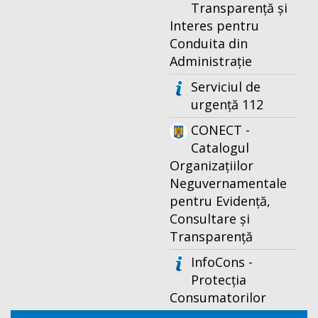
Transparență și
Interes pentru
Conduita din
Administrație
Serviciul de
urgență 112
CONECT -
Catalogul
Organizațiilor
Neguvernamentale
pentru Evidență,
Consultare și
Transparență
InfoCons -
Protecția
Consumatorilor