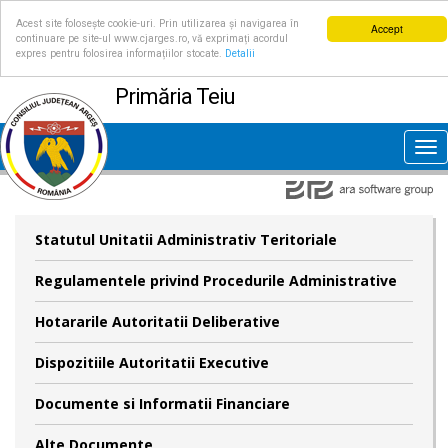
Acest site folosește cookie-uri. Prin utilizarea și navigarea în
Accept
continuare pe site-ul www.cjarges.ro, vă exprimați acordul
expres pentru folosirea informațiilor stocate.
Detalii
Primăria Teiu
Tog
nav
Statutul Unitatii Administrativ Teritoriale
Regulamentele privind Procedurile Administrative
Hotararile Autoritatii Deliberative
Dispozitiile Autoritatii Executive
Documente si Informatii Financiare
Alte Documente