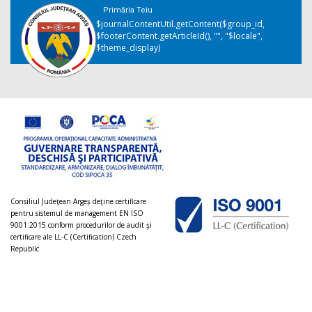
Primăria Teiu
$journalContentUtil.getContent($group_id,
$footerContent.getArticleId(), "", "$locale",
$theme_display)
Consiliul Judeţean Argeș deţine certificare
pentru sistemul de management EN ISO
9001:2015 conform procedurilor de audit şi
certificare ale LL-C (Certification) Czech
Republic