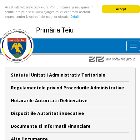
Acest site folosește cookie-uri. Prin utilizarea și navigarea în
Accept
continuare pe site-ul www.cjarges.ro, vă exprimați acordul
expres pentru folosirea informațiilor stocate.
Detalii
Primăria Teiu
Tog
nav
Statutul Unitatii Administrativ Teritoriale
Regulamentele privind Procedurile Administrative
Hotararile Autoritatii Deliberative
Dispozitiile Autoritatii Executive
Documente si Informatii Financiare
Alte Documente