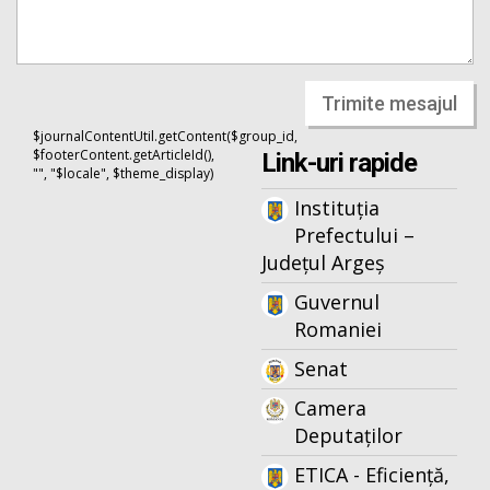
Trimite mesajul
$journalContentUtil.getContent($group_id,
$footerContent.getArticleId(),
Link-uri rapide
"", "$locale", $theme_display)
Instituția
Prefectului –
Județul Argeș
Guvernul
Romaniei
Senat
Camera
Deputaților
ETICA - Eficiență,