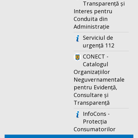
Transparență și
Interes pentru
Conduita din
Administrație
Serviciul de
urgență 112
CONECT -
Catalogul
Organizațiilor
Neguvernamentale
pentru Evidență,
Consultare și
Transparență
InfoCons -
Protecția
Consumatorilor