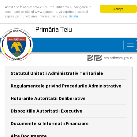
Acest site folosește cookie-uri. Prin utilizarea și navigarea în
Accept
continuare pe site-ul www.cjarges.ro, vă exprimați acordul
expres pentru folosirea informațiilor stocate.
Detalii
Primăria Teiu
Tog
nav
Statutul Unitatii Administrativ Teritoriale
Regulamentele privind Procedurile Administrative
Hotararile Autoritatii Deliberative
Dispozitiile Autoritatii Executive
Documente si Informatii Financiare
Alte Documente