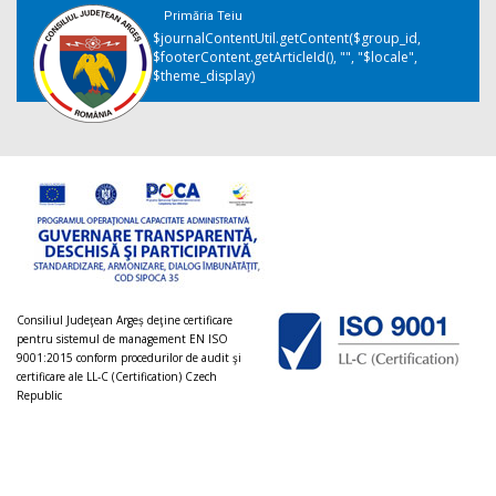
Primăria Teiu
$journalContentUtil.getContent($group_id,
$footerContent.getArticleId(), "", "$locale",
$theme_display)
Consiliul Judeţean Argeș deţine certificare
pentru sistemul de management EN ISO
9001:2015 conform procedurilor de audit şi
certificare ale LL-C (Certification) Czech
Republic