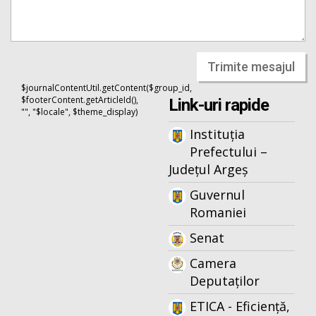
Trimite mesajul
$journalContentUtil.getContent($group_id,
$footerContent.getArticleId(),
Link-uri rapide
"", "$locale", $theme_display)
Instituția
Prefectului –
Județul Argeș
Guvernul
Romaniei
Senat
Camera
Deputaților
ETICA - Eficiență,