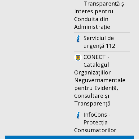
Transparență și
Interes pentru
Conduita din
Administrație
Serviciul de
urgență 112
CONECT -
Catalogul
Organizațiilor
Neguvernamentale
pentru Evidență,
Consultare și
Transparență
InfoCons -
Protecția
Consumatorilor