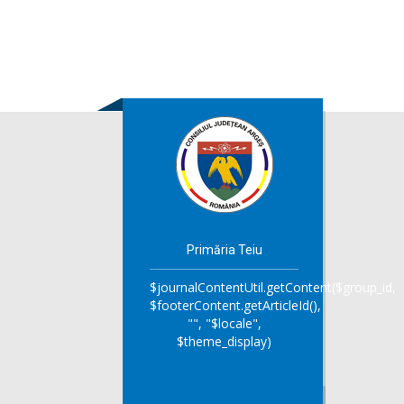
Primăria Teiu
$journalContentUtil.getContent($group_id,
$footerContent.getArticleId(),
"", "$locale",
$theme_display)