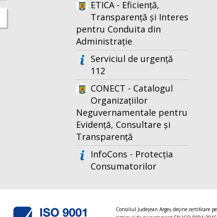
ETICA - Eficiență,
Transparență și Interes
pentru Conduita din
Administrație
Serviciul de urgență
112
CONECT - Catalogul
Organizațiilor
Neguvernamentale pentru
Evidență, Consultare și
Transparență
InfoCons - Protecția
Consumatorilor
Consiliul Judeţean Argeș deţine certificare p