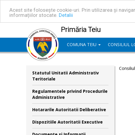
Acest site folosește cookie-uri. Prin utilizarea și navig
informațiilor stocate.
Detalii
Primăria Teiu
COMUNA TEIU
CONSILIUL 
Consiliu
Statutul Unitatii Administrativ
Teritoriale
Regulamentele privind Procedurile
Administrative
Hotararile Autoritatii Deliberative
Dispozitiile Autoritatii Executive
Documente si Informatii