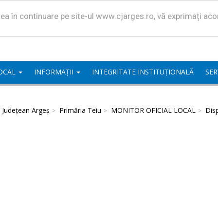
area în continuare pe site-ul www.cjarges.ro, vă exprimați ac
LOCAL
INFORMAȚII
INTEGRITATE INSTITUȚIONALĂ
SER
l Județean Argeș
Primăria Teiu
MONITOR OFICIAL LOCAL
Disp