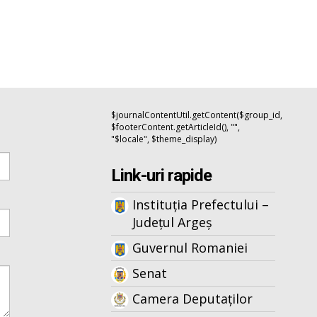
$journalContentUtil.getContent($group_id,
$footerContent.getArticleId(), "",
"$locale", $theme_display)
Link-uri rapide
Instituția Prefectului –
Județul Argeș
Guvernul Romaniei
Senat
Camera Deputaților