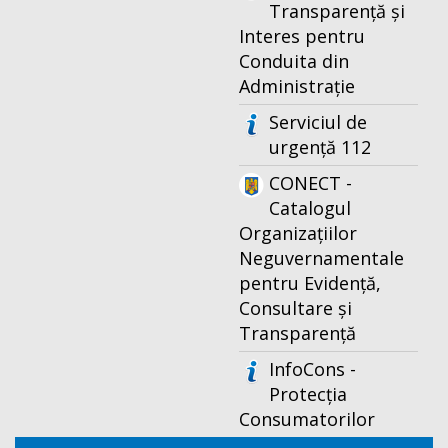
Transparență și
Interes pentru
Conduita din
Administrație
Serviciul de
urgență 112
CONECT -
Catalogul
Organizațiilor
Neguvernamentale
pentru Evidență,
Consultare și
Transparență
InfoCons -
Protecția
Consumatorilor