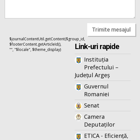
Trimite mesajul
$journalContentUtil.getContent($group_id,
$footerContent.getArticleId(),
Link-uri rapide
"", "$locale", $theme_display)
Instituția
Prefectului –
Județul Argeș
Guvernul
Romaniei
Senat
Camera
Deputaților
ETICA - Eficiență,