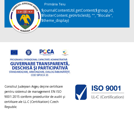
Primăria Teiu
$journalContentUtil.getContent($group_id,
$footerContent.getArticleId(), "", "$locale",
$theme_display)
Consiliul Judeţean Argeș deţine certificare
pentru sistemul de management EN ISO
9001:2015 conform procedurilor de audit şi
certificare ale LL-C (Certification) Czech
Republic