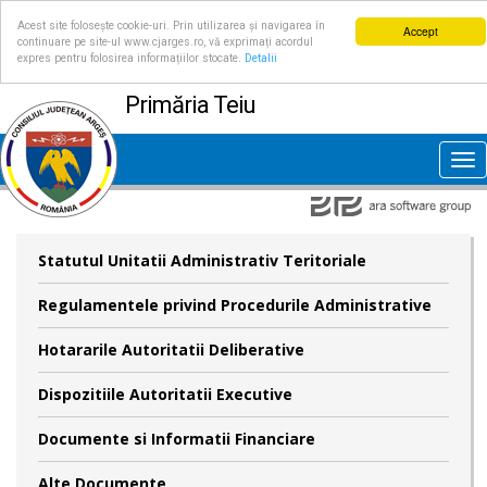
Acest site folosește cookie-uri. Prin utilizarea și navigarea în
Accept
continuare pe site-ul www.cjarges.ro, vă exprimați acordul
expres pentru folosirea informațiilor stocate.
Detalii
Primăria Teiu
Tog
nav
Statutul Unitatii Administrativ Teritoriale
Regulamentele privind Procedurile Administrative
Hotararile Autoritatii Deliberative
Dispozitiile Autoritatii Executive
Documente si Informatii Financiare
Alte Documente