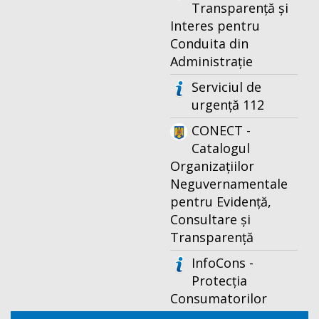
Transparență și
Interes pentru
Conduita din
Administrație
Serviciul de
urgență 112
CONECT -
Catalogul
Organizațiilor
Neguvernamentale
pentru Evidență,
Consultare și
Transparență
InfoCons -
Protecția
Consumatorilor