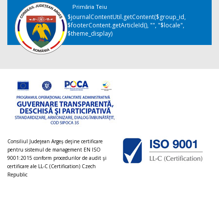
Primăria Teiu
$journalContentUtil.getContent($group_id,
$footerContent.getArticleId(), "", "$locale",
$theme_display)
Consiliul Judeţean Argeș deţine certificare
pentru sistemul de management EN ISO
9001:2015 conform procedurilor de audit şi
certificare ale LL-C (Certification) Czech
Republic