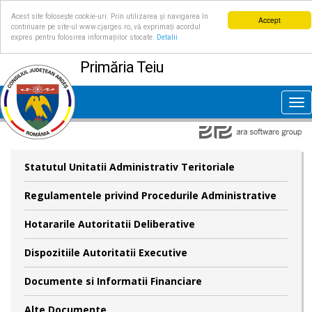
Acest site folosește cookie-uri. Prin utilizarea și navigarea în
Accept
continuare pe site-ul www.cjarges.ro, vă exprimați acordul
expres pentru folosirea informațiilor stocate.
Detalii
Primăria Teiu
Tog
nav
Statutul Unitatii Administrativ Teritoriale
Regulamentele privind Procedurile Administrative
Hotararile Autoritatii Deliberative
Dispozitiile Autoritatii Executive
Documente si Informatii Financiare
Alte Documente