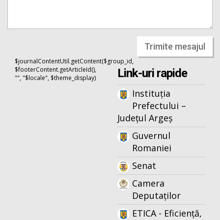
Trimite mesajul
$journalContentUtil.getContent($group_id,
$footerContent.getArticleId(),
Link-uri rapide
"", "$locale", $theme_display)
Instituția
Prefectului –
Județul Argeș
Guvernul
Romaniei
Senat
Camera
Deputaților
ETICA - Eficiență,