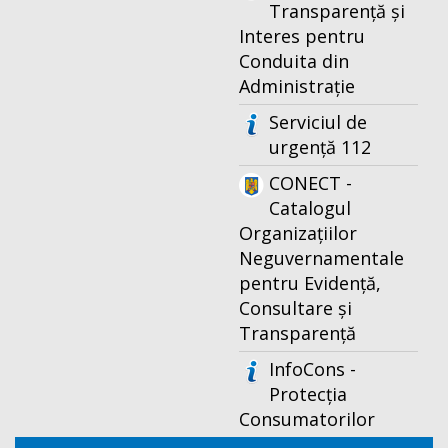
Transparență și
Interes pentru
Conduita din
Administrație
Serviciul de
urgență 112
CONECT -
Catalogul
Organizațiilor
Neguvernamentale
pentru Evidență,
Consultare și
Transparență
InfoCons -
Protecția
Consumatorilor