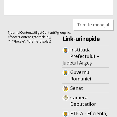
Trimite mesajul
$journalContentUtil.getContent($group_id,
$footerContent.getArticleId(),
Link-uri rapide
"", "$locale", $theme_display)
Instituția
Prefectului –
Județul Argeș
Guvernul
Romaniei
Senat
Camera
Deputaților
ETICA - Eficiență,