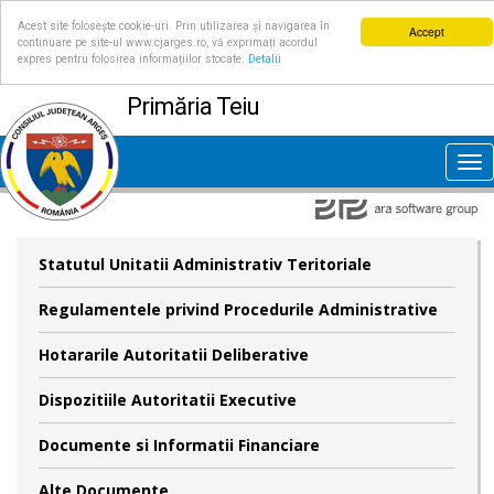
Acest site folosește cookie-uri. Prin utilizarea și navigarea în
Accept
continuare pe site-ul www.cjarges.ro, vă exprimați acordul
expres pentru folosirea informațiilor stocate.
Detalii
Primăria Teiu
Tog
nav
Statutul Unitatii Administrativ Teritoriale
Regulamentele privind Procedurile Administrative
Hotararile Autoritatii Deliberative
Dispozitiile Autoritatii Executive
Documente si Informatii Financiare
Alte Documente