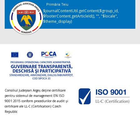
Primăria Teiu
$journalContentUtil.getContent($group_id,
$footerContent.getArticleId(), "", "$locale",
$theme_display)
Consiliul Judeţean Argeș deţine certificare
pentru sistemul de management EN ISO
9001:2015 conform procedurilor de audit şi
certificare ale LL-C (Certification) Czech
Republic