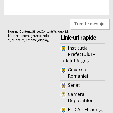
Trimite mesajul
$journalContentUtil.getContent($group_id,
$footerContent.getArticleId(),
Link-uri rapide
"", "$locale", $theme_display)
Instituția
Prefectului –
Județul Argeș
Guvernul
Romaniei
Senat
Camera
Deputaților
ETICA - Eficiență,