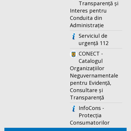
Transparență și
Interes pentru
Conduita din
Administrație
Serviciul de
urgență 112
CONECT -
Catalogul
Organizațiilor
Neguvernamentale
pentru Evidență,
Consultare și
Transparență
InfoCons -
Protecția
Consumatorilor