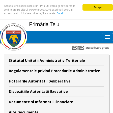
Acest site folosește cookie-uri. Prin utilizarea și navigarea în
Accept
continuare pe site-ul www.cjarges.ro, vă exprimați acordul
expres pentru folosirea informațiilor stocate.
Detalii
Primăria Teiu
Tog
nav
Statutul Unitatii Administrativ Teritoriale
Regulamentele privind Procedurile Administrative
Hotararile Autoritatii Deliberative
Dispozitiile Autoritatii Executive
Documente si Informatii Financiare
Alte Documente