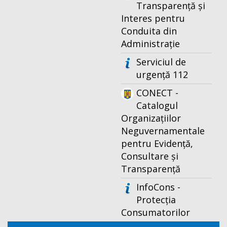
Transparență și
Interes pentru
Conduita din
Administrație
Serviciul de
urgență 112
CONECT -
Catalogul
Organizațiilor
Neguvernamentale
pentru Evidență,
Consultare și
Transparență
InfoCons -
Protecția
Consumatorilor