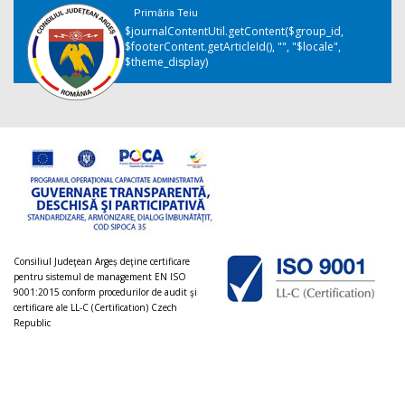
Primăria Teiu
$journalContentUtil.getContent($group_id,
$footerContent.getArticleId(), "", "$locale",
$theme_display)
Consiliul Judeţean Argeș deţine certificare
pentru sistemul de management EN ISO
9001:2015 conform procedurilor de audit şi
certificare ale LL-C (Certification) Czech
Republic