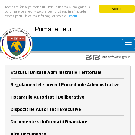
Acest site folosește cookie-uri. Prin utilizarea și navigarea în
Accept
continuare pe site-ul www.cjarges.ro, vă exprimați acordul
expres pentru folosirea informațiilor stocate.
Detalii
Primăria Teiu
Tog
nav
Statutul Unitatii Administrativ Teritoriale
Regulamentele privind Procedurile Administrative
Hotararile Autoritatii Deliberative
Dispozitiile Autoritatii Executive
Documente si Informatii Financiare
Alte Documente