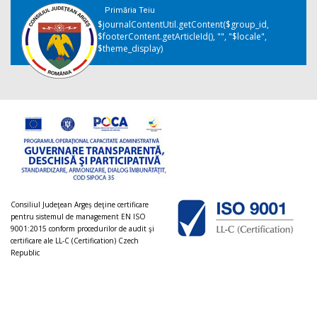
Primăria Teiu
$journalContentUtil.getContent($group_id,
$footerContent.getArticleId(), "", "$locale",
$theme_display)
Consiliul Judeţean Argeș deţine certificare
pentru sistemul de management EN ISO
9001:2015 conform procedurilor de audit şi
certificare ale LL-C (Certification) Czech
Republic