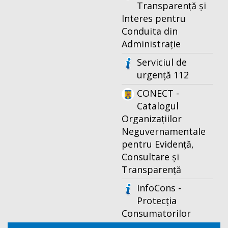
Transparență și
Interes pentru
Conduita din
Administrație
Serviciul de
urgență 112
CONECT -
Catalogul
Organizațiilor
Neguvernamentale
pentru Evidență,
Consultare și
Transparență
InfoCons -
Protecția
Consumatorilor