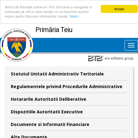
Acest site folosește cookie-uri. Prin utilizarea și navigarea în
Accept
continuare pe site-ul www.cjarges.ro, vă exprimați acordul
expres pentru folosirea informațiilor stocate.
Detalii
Primăria Teiu
Tog
nav
Statutul Unitatii Administrativ Teritoriale
Regulamentele privind Procedurile Administrative
Hotararile Autoritatii Deliberative
Dispozitiile Autoritatii Executive
Documente si Informatii Financiare
Alte Documente