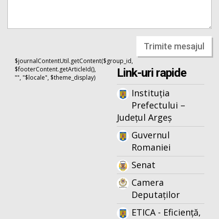
Trimite mesajul
$journalContentUtil.getContent($group_id,
$footerContent.getArticleId(),
Link-uri rapide
"", "$locale", $theme_display)
Instituția
Prefectului –
Județul Argeș
Guvernul
Romaniei
Senat
Camera
Deputaților
ETICA - Eficiență,