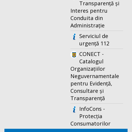
Transparență și
Interes pentru
Conduita din
Administrație
Serviciul de
urgență 112
CONECT -
Catalogul
Organizațiilor
Neguvernamentale
pentru Evidență,
Consultare și
Transparență
InfoCons -
Protecția
Consumatorilor