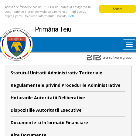
Acest site folosește cookie-uri. Prin utilizarea și navigarea în
Accept
continuare pe site-ul www.cjarges.ro, vă exprimați acordul
expres pentru folosirea informațiilor stocate.
Detalii
Primăria Teiu
Tog
nav
Statutul Unitatii Administrativ Teritoriale
Regulamentele privind Procedurile Administrative
Hotararile Autoritatii Deliberative
Dispozitiile Autoritatii Executive
Documente si Informatii Financiare
Alte Documente