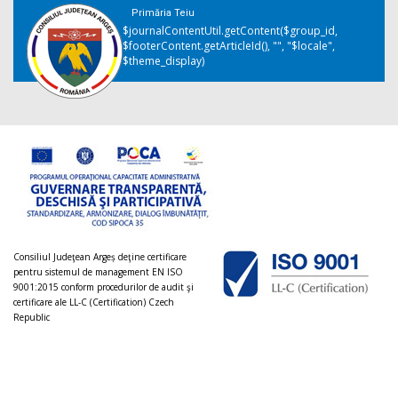
Primăria Teiu
$journalContentUtil.getContent($group_id,
$footerContent.getArticleId(), "", "$locale",
$theme_display)
Consiliul Judeţean Argeș deţine certificare
pentru sistemul de management EN ISO
9001:2015 conform procedurilor de audit şi
certificare ale LL-C (Certification) Czech
Republic