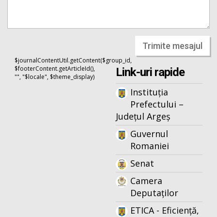
Trimite mesajul
$journalContentUtil.getContent($group_id,
$footerContent.getArticleId(),
Link-uri rapide
"", "$locale", $theme_display)
Instituția
Prefectului –
Județul Argeș
Guvernul
Romaniei
Senat
Camera
Deputaților
ETICA - Eficiență,