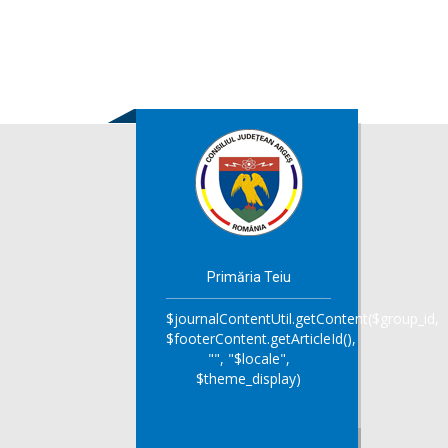
Primăria Teiu
$journalContentUtil.getContent($group_id,
$footerContent.getArticleId(),
"", "$locale",
$theme_display)