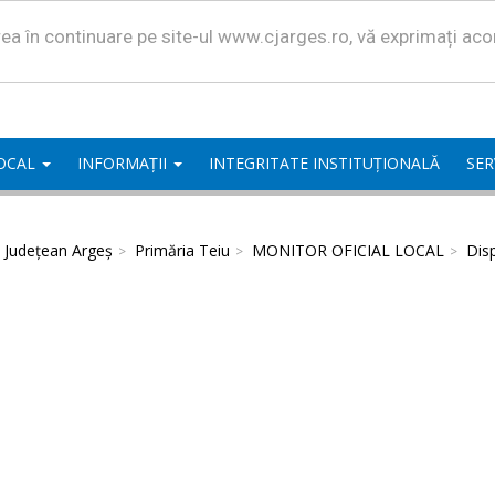
area în continuare pe site-ul www.cjarges.ro, vă exprimați ac
LOCAL
INFORMAȚII
INTEGRITATE INSTITUȚIONALĂ
SER
l Județean Argeș
Primăria Teiu
MONITOR OFICIAL LOCAL
Disp