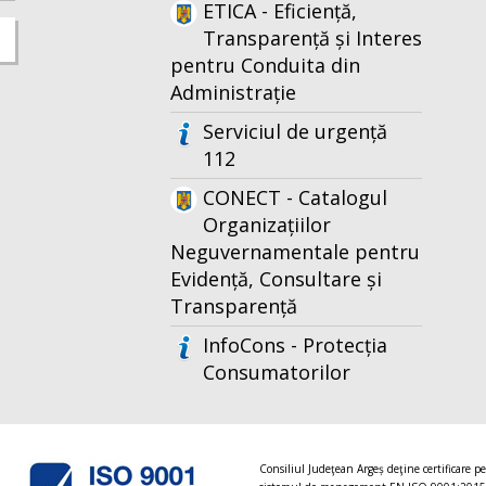
ETICA - Eficiență,
Transparență și Interes
pentru Conduita din
Administrație
Serviciul de urgență
112
CONECT - Catalogul
Organizațiilor
Neguvernamentale pentru
Evidență, Consultare și
Transparență
InfoCons - Protecția
Consumatorilor
Consiliul Judeţean Argeș deţine certificare p