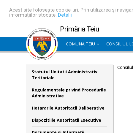
Acest site folosește cookie-uri. Prin utilizarea și navig
informațiilor stocate.
Detalii
Primăria Teiu
COMUNA TEIU
CONSILIUL 
Consiliu
Statutul Unitatii Administrativ
Teritoriale
Regulamentele privind Procedurile
Administrative
Hotararile Autoritatii Deliberative
Dispozitiile Autoritatii Executive
Documente si Informatii