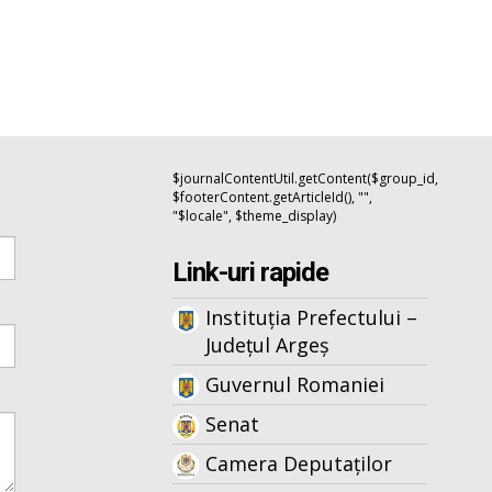
$journalContentUtil.getContent($group_id,
$footerContent.getArticleId(), "",
"$locale", $theme_display)
Link-uri rapide
Instituția Prefectului –
Județul Argeș
Guvernul Romaniei
Senat
Camera Deputaților