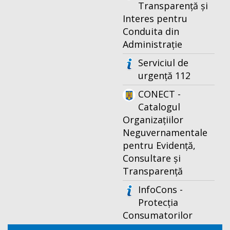
Transparență și
Interes pentru
Conduita din
Administrație
Serviciul de
urgență 112
CONECT -
Catalogul
Organizațiilor
Neguvernamentale
pentru Evidență,
Consultare și
Transparență
InfoCons -
Protecția
Consumatorilor