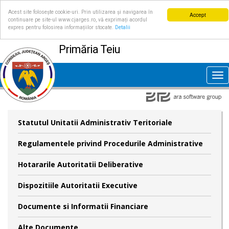
Acest site folosește cookie-uri. Prin utilizarea și navigarea în
Accept
continuare pe site-ul www.cjarges.ro, vă exprimați acordul
expres pentru folosirea informațiilor stocate.
Detalii
Primăria Teiu
Tog
nav
Statutul Unitatii Administrativ Teritoriale
Regulamentele privind Procedurile Administrative
Hotararile Autoritatii Deliberative
Dispozitiile Autoritatii Executive
Documente si Informatii Financiare
Alte Documente