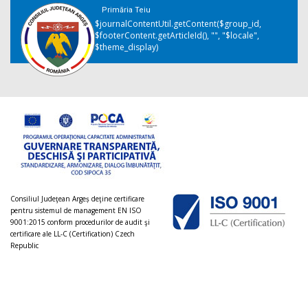
Primăria Teiu
$journalContentUtil.getContent($group_id,
$footerContent.getArticleId(), "", "$locale",
$theme_display)
Consiliul Judeţean Argeș deţine certificare
pentru sistemul de management EN ISO
9001:2015 conform procedurilor de audit şi
certificare ale LL-C (Certification) Czech
Republic