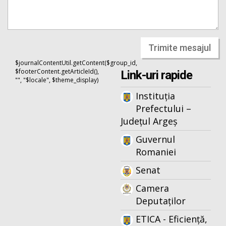
Trimite mesajul
$journalContentUtil.getContent($group_id,
$footerContent.getArticleId(),
Link-uri rapide
"", "$locale", $theme_display)
Instituția
Prefectului –
Județul Argeș
Guvernul
Romaniei
Senat
Camera
Deputaților
ETICA - Eficiență,