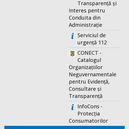
Transparență și
Interes pentru
Conduita din
Administrație
Serviciul de
urgență 112
CONECT -
Catalogul
Organizațiilor
Neguvernamentale
pentru Evidență,
Consultare și
Transparență
InfoCons -
Protecția
Consumatorilor