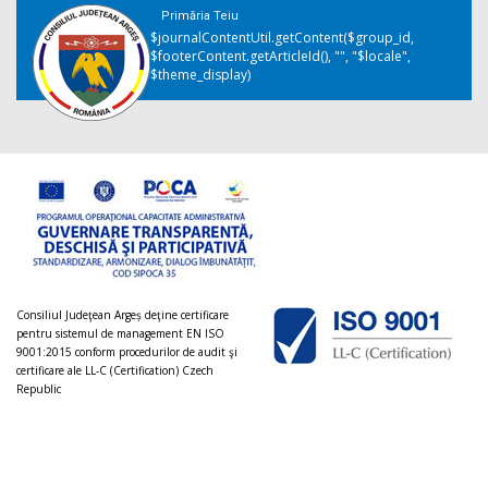
Primăria Teiu
$journalContentUtil.getContent($group_id,
$footerContent.getArticleId(), "", "$locale",
$theme_display)
Consiliul Judeţean Argeș deţine certificare
pentru sistemul de management EN ISO
9001:2015 conform procedurilor de audit şi
certificare ale LL-C (Certification) Czech
Republic