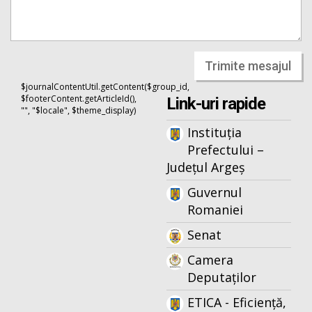
Trimite mesajul
$journalContentUtil.getContent($group_id,
$footerContent.getArticleId(),
Link-uri rapide
"", "$locale", $theme_display)
Instituția
Prefectului –
Județul Argeș
Guvernul
Romaniei
Senat
Camera
Deputaților
ETICA - Eficiență,