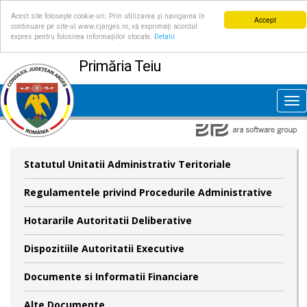
Acest site folosește cookie-uri. Prin utilizarea și navigarea în
Accept
continuare pe site-ul www.cjarges.ro, vă exprimați acordul
expres pentru folosirea informațiilor stocate.
Detalii
Primăria Teiu
Tog
nav
Statutul Unitatii Administrativ Teritoriale
Regulamentele privind Procedurile Administrative
Hotararile Autoritatii Deliberative
Dispozitiile Autoritatii Executive
Documente si Informatii Financiare
Alte Documente