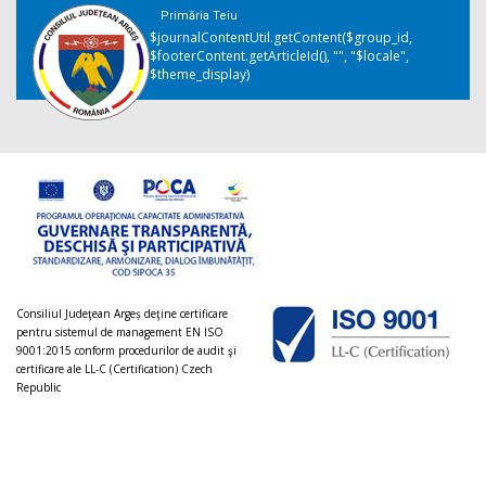
Primăria Teiu
$journalContentUtil.getContent($group_id,
$footerContent.getArticleId(), "", "$locale",
$theme_display)
Consiliul Judeţean Argeș deţine certificare
pentru sistemul de management EN ISO
9001:2015 conform procedurilor de audit şi
certificare ale LL-C (Certification) Czech
Republic