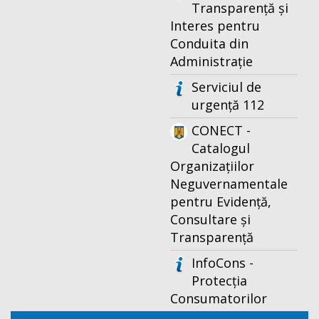
Transparență și
Interes pentru
Conduita din
Administrație
Serviciul de
urgență 112
CONECT -
Catalogul
Organizațiilor
Neguvernamentale
pentru Evidență,
Consultare și
Transparență
InfoCons -
Protecția
Consumatorilor