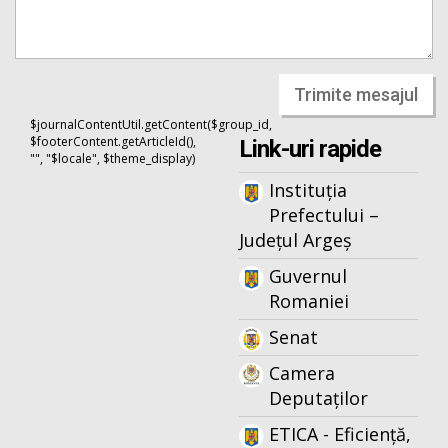
Trimite mesajul
$journalContentUtil.getContent($group_id,
$footerContent.getArticleId(),
Link-uri rapide
"", "$locale", $theme_display)
Instituția
Prefectului –
Județul Argeș
Guvernul
Romaniei
Senat
Camera
Deputaților
ETICA - Eficiență,