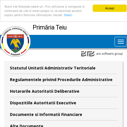
Acest site folosește cookie-uri. Prin utilizarea și navigarea în
Accept
continuare pe site-ul www.cjarges.ro, vă exprimați acordul
expres pentru folosirea informațiilor stocate.
Detalii
Primăria Teiu
Tog
nav
Statutul Unitatii Administrativ Teritoriale
Regulamentele privind Procedurile Administrative
Hotararile Autoritatii Deliberative
Dispozitiile Autoritatii Executive
Documente si Informatii Financiare
Alte Documente