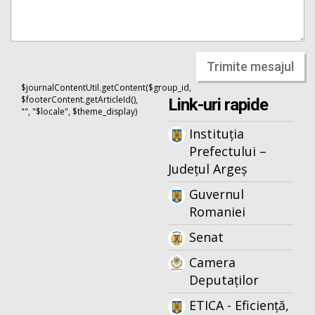
Trimite mesajul
$journalContentUtil.getContent($group_id,
$footerContent.getArticleId(),
Link-uri rapide
"", "$locale", $theme_display)
Instituția
Prefectului –
Județul Argeș
Guvernul
Romaniei
Senat
Camera
Deputaților
ETICA - Eficiență,