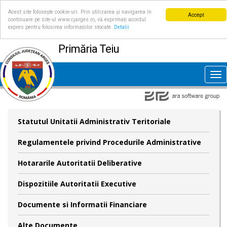
Acest site folosește cookie-uri. Prin utilizarea și navigarea în
Accept
continuare pe site-ul www.cjarges.ro, vă exprimați acordul
expres pentru folosirea informațiilor stocate.
Detalii
Primăria Teiu
Tog
nav
Statutul Unitatii Administrativ Teritoriale
Regulamentele privind Procedurile Administrative
Hotararile Autoritatii Deliberative
Dispozitiile Autoritatii Executive
Documente si Informatii Financiare
Alte Documente