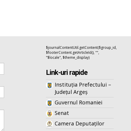
$journalContentUtil.getContent($group_id,
$footerContent.getArticleId(), "",
"$locale", $theme_display)
Link-uri rapide
Instituția Prefectului –
Județul Argeș
Guvernul Romaniei
Senat
Camera Deputaților