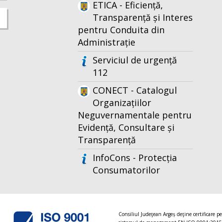
ETICA - Eficiență,
Transparență și Interes
pentru Conduita din
Administrație
Serviciul de urgență
112
CONECT - Catalogul
Organizațiilor
Neguvernamentale pentru
Evidență, Consultare și
Transparență
InfoCons - Protecția
Consumatorilor
Consiliul Judeţean Argeș deţine certificare p