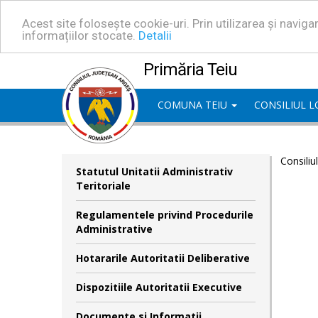
Acest site folosește cookie-uri. Prin utilizarea și navig
informațiilor stocate.
Detalii
Primăria Teiu
COMUNA TEIU
CONSILIUL 
Consiliu
Statutul Unitatii Administrativ
Teritoriale
Regulamentele privind Procedurile
Administrative
Hotararile Autoritatii Deliberative
Dispozitiile Autoritatii Executive
Documente si Informatii