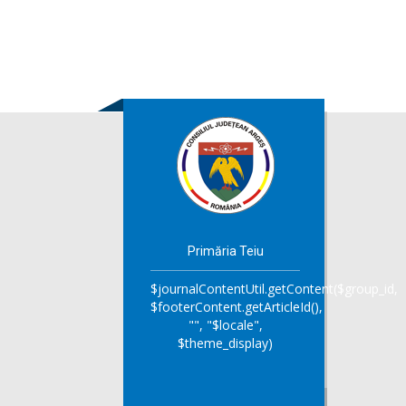
Primăria Teiu
$journalContentUtil.getContent($group_id,
$footerContent.getArticleId(),
"", "$locale",
$theme_display)