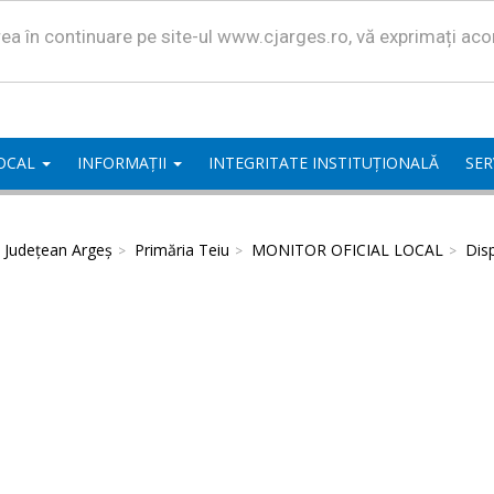
area în continuare pe site-ul www.cjarges.ro, vă exprimați ac
LOCAL
INFORMAȚII
INTEGRITATE INSTITUȚIONALĂ
SER
l Județean Argeș
Primăria Teiu
MONITOR OFICIAL LOCAL
Disp