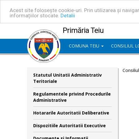
Acest site folosește cookie-uri. Prin utilizarea și navig
informațiilor stocate.
Detalii
Primăria Teiu
COMUNA TEIU
CONSILIUL 
Consiliu
Statutul Unitatii Administrativ
Teritoriale
Regulamentele privind Procedurile
Administrative
Hotararile Autoritatii Deliberative
Dispozitiile Autoritatii Executive
Documente si Informatii