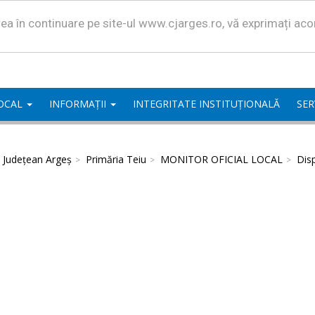
area în continuare pe site-ul www.cjarges.ro, vă exprimați ac
LOCAL
INFORMAȚII
INTEGRITATE INSTITUȚIONALĂ
SER
l Județean Argeș
Primăria Teiu
MONITOR OFICIAL LOCAL
Disp