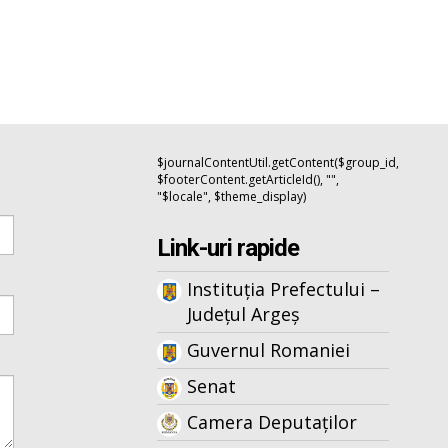
$journalContentUtil.getContent($group_id,
$footerContent.getArticleId(), "",
"$locale", $theme_display)
Link-uri rapide
Instituția Prefectului –
Județul Argeș
Guvernul Romaniei
Senat
Camera Deputaților