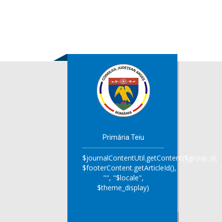
Primăria Teiu
$journalContentUtil.getContent($group_id,
$footerContent.getArticleId(),
"", "$locale",
$theme_display)