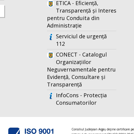
ETICA - Eficiență,
Transparență și Interes
pentru Conduita din
Administrație
Serviciul de urgență
112
CONECT - Catalogul
Organizațiilor
Neguvernamentale pentru
Evidență, Consultare și
Transparență
InfoCons - Protecția
Consumatorilor
Consiliul Judeţean Argeș deţine certificare p