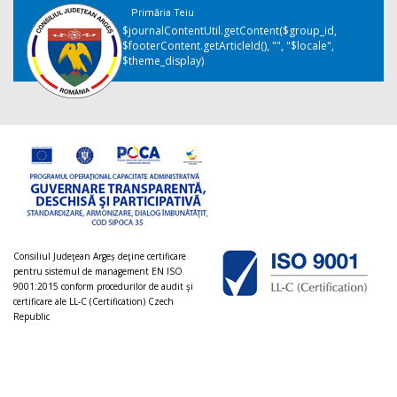
Primăria Teiu
$journalContentUtil.getContent($group_id,
$footerContent.getArticleId(), "", "$locale",
$theme_display)
Consiliul Judeţean Argeș deţine certificare
pentru sistemul de management EN ISO
9001:2015 conform procedurilor de audit şi
certificare ale LL-C (Certification) Czech
Republic