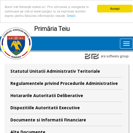
Acest site folosește cookie-uri. Prin utilizarea și navigarea în
Accept
continuare pe site-ul www.cjarges.ro, vă exprimați acordul
expres pentru folosirea informațiilor stocate.
Detalii
Primăria Teiu
Tog
nav
Statutul Unitatii Administrativ Teritoriale
Regulamentele privind Procedurile Administrative
Hotararile Autoritatii Deliberative
Dispozitiile Autoritatii Executive
Documente si Informatii Financiare
Alte Documente