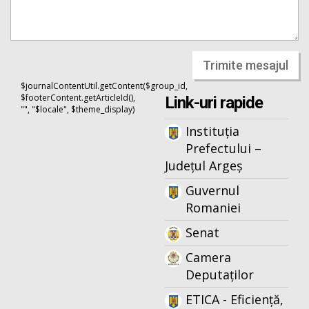
Trimite mesajul
$journalContentUtil.getContent($group_id,
$footerContent.getArticleId(),
Link-uri rapide
"", "$locale", $theme_display)
Instituția
Prefectului –
Județul Argeș
Guvernul
Romaniei
Senat
Camera
Deputaților
ETICA - Eficiență,