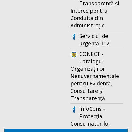
Transparență și
Interes pentru
Conduita din
Administrație
Serviciul de
urgență 112
CONECT -
Catalogul
Organizațiilor
Neguvernamentale
pentru Evidență,
Consultare și
Transparență
InfoCons -
Protecția
Consumatorilor