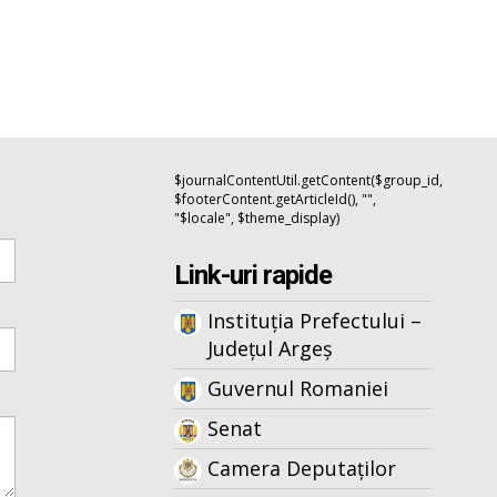
$journalContentUtil.getContent($group_id,
$footerContent.getArticleId(), "",
"$locale", $theme_display)
Link-uri rapide
Instituția Prefectului –
Județul Argeș
Guvernul Romaniei
Senat
Camera Deputaților