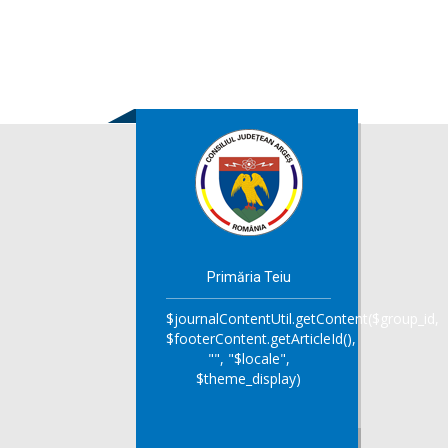
Primăria Teiu
$journalContentUtil.getContent($group_id,
$footerContent.getArticleId(),
"", "$locale",
$theme_display)