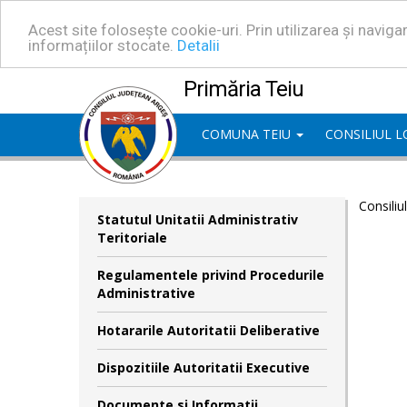
Acest site folosește cookie-uri. Prin utilizarea și navig
informațiilor stocate.
Detalii
Primăria Teiu
COMUNA TEIU
CONSILIUL 
Consiliu
Statutul Unitatii Administrativ
Teritoriale
Regulamentele privind Procedurile
Administrative
Hotararile Autoritatii Deliberative
Dispozitiile Autoritatii Executive
Documente si Informatii