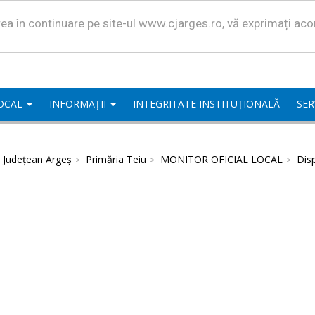
area în continuare pe site-ul www.cjarges.ro, vă exprimați ac
LOCAL
INFORMAȚII
INTEGRITATE INSTITUȚIONALĂ
SER
l Județean Argeș
Primăria Teiu
MONITOR OFICIAL LOCAL
Disp