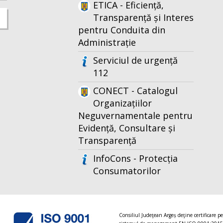
ETICA - Eficiență,
Transparență și Interes
pentru Conduita din
Administrație
Serviciul de urgență
112
CONECT - Catalogul
Organizațiilor
Neguvernamentale pentru
Evidență, Consultare și
Transparență
InfoCons - Protecția
Consumatorilor
Consiliul Judeţean Argeș deţine certificare p