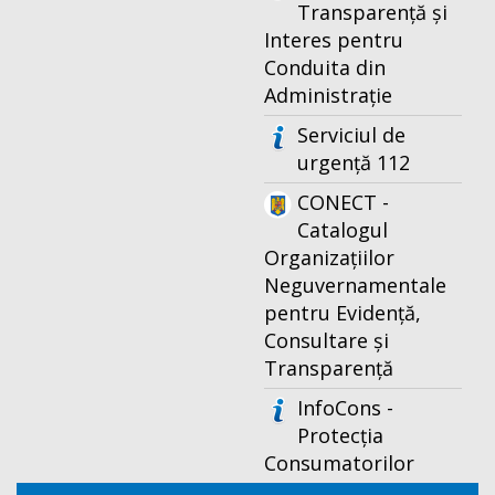
Transparență și
Interes pentru
Conduita din
Administrație
Serviciul de
urgență 112
CONECT -
Catalogul
Organizațiilor
Neguvernamentale
pentru Evidență,
Consultare și
Transparență
InfoCons -
Protecția
Consumatorilor