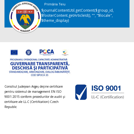
Primăria Teiu
$journalContentUtil.getContent($group_id,
$footerContent.getArticleId(), "", "$locale",
$theme_display)
Consiliul Judeţean Argeș deţine certificare
pentru sistemul de management EN ISO
9001:2015 conform procedurilor de audit şi
certificare ale LL-C (Certification) Czech
Republic