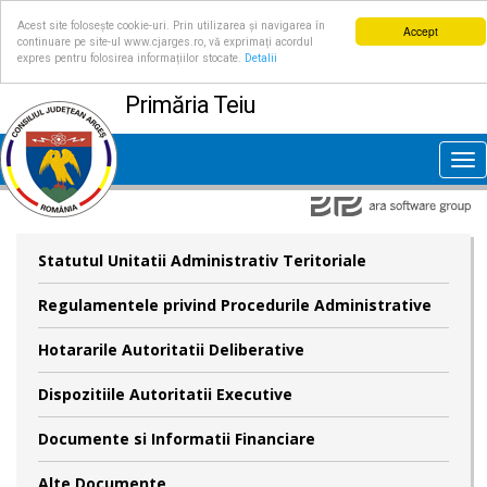
Acest site folosește cookie-uri. Prin utilizarea și navigarea în
Accept
continuare pe site-ul www.cjarges.ro, vă exprimați acordul
expres pentru folosirea informațiilor stocate.
Detalii
Primăria Teiu
Tog
nav
Statutul Unitatii Administrativ Teritoriale
Regulamentele privind Procedurile Administrative
Hotararile Autoritatii Deliberative
Dispozitiile Autoritatii Executive
Documente si Informatii Financiare
Alte Documente