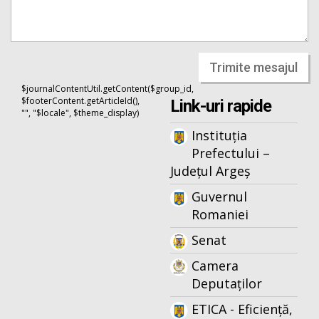
Trimite mesajul
$journalContentUtil.getContent($group_id,
$footerContent.getArticleId(),
Link-uri rapide
"", "$locale", $theme_display)
Instituția
Prefectului –
Județul Argeș
Guvernul
Romaniei
Senat
Camera
Deputaților
ETICA - Eficiență,