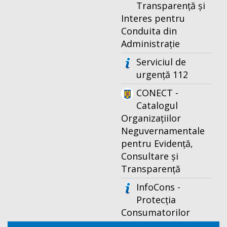
Transparență și
Interes pentru
Conduita din
Administrație
Serviciul de
urgență 112
CONECT -
Catalogul
Organizațiilor
Neguvernamentale
pentru Evidență,
Consultare și
Transparență
InfoCons -
Protecția
Consumatorilor