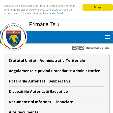
Acest site folosește cookie-uri. Prin utilizarea și navigarea în
Accept
continuare pe site-ul www.cjarges.ro, vă exprimați acordul
expres pentru folosirea informațiilor stocate.
Detalii
Primăria Teiu
Tog
nav
Statutul Unitatii Administrativ Teritoriale
Regulamentele privind Procedurile Administrative
Hotararile Autoritatii Deliberative
Dispozitiile Autoritatii Executive
Documente si Informatii Financiare
Alte Documente