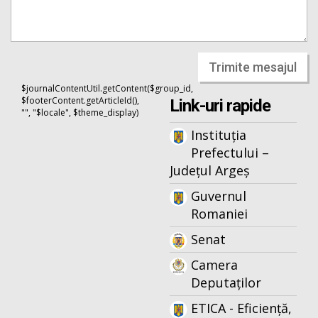
Trimite mesajul
$journalContentUtil.getContent($group_id,
$footerContent.getArticleId(),
Link-uri rapide
"", "$locale", $theme_display)
Instituția
Prefectului –
Județul Argeș
Guvernul
Romaniei
Senat
Camera
Deputaților
ETICA - Eficiență,