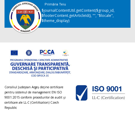
Primăria Teiu
$journalContentUtil.getContent($group_id,
$footerContent.getArticleId(), "", "$locale",
$theme_display)
Consiliul Judeţean Argeș deţine certificare
pentru sistemul de management EN ISO
9001:2015 conform procedurilor de audit şi
certificare ale LL-C (Certification) Czech
Republic