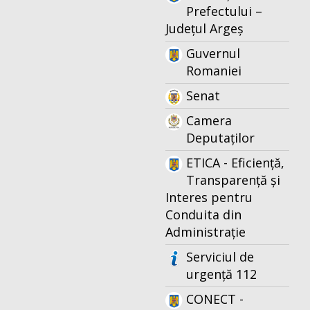
Prefectului –
Județul Argeș
Guvernul
Romaniei
Senat
Camera
Deputaților
ETICA - Eficiență,
Transparență și
Interes pentru
Conduita din
Administrație
Serviciul de
urgență 112
CONECT -