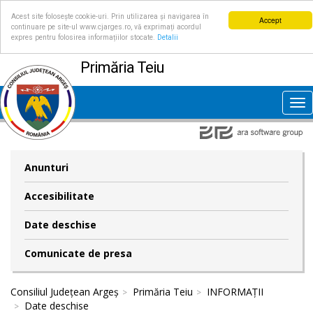
Acest site folosește cookie-uri. Prin utilizarea și navigarea în
Accept
continuare pe site-ul www.cjarges.ro, vă exprimați acordul
expres pentru folosirea informațiilor stocate.
Detalii
Primăria Teiu
Tog
nav
Anunturi
Accesibilitate
Date deschise
Comunicate de presa
Consiliul Județean Argeș
Primăria Teiu
INFORMAȚII
Date deschise