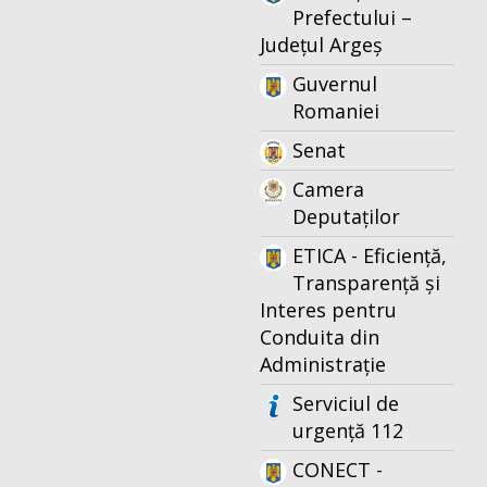
Prefectului –
Județul Argeș
Guvernul
Romaniei
Senat
Camera
Deputaților
ETICA - Eficiență,
Transparență și
Interes pentru
Conduita din
Administrație
Serviciul de
urgență 112
CONECT -