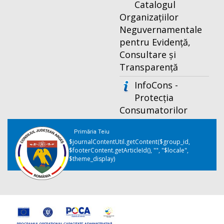
Catalogul
Organizațiilor
Neguvernamentale
pentru Evidență,
Consultare și
Transparență
InfoCons -
Protecția
Consumatorilor
Primăria Teiu
$journalContentUtil.getContent($group_id,
$footerContent.getArticleId(), "", "$locale",
$theme_display)