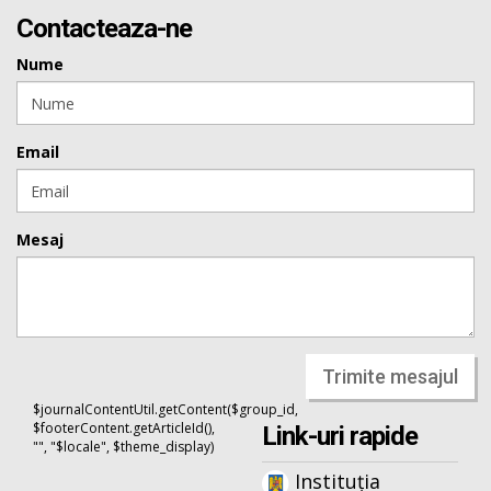
Contacteaza-ne
Nume
Email
Mesaj
Trimite mesajul
$journalContentUtil.getContent($group_id,
$footerContent.getArticleId(),
Link-uri rapide
"", "$locale", $theme_display)
Instituția