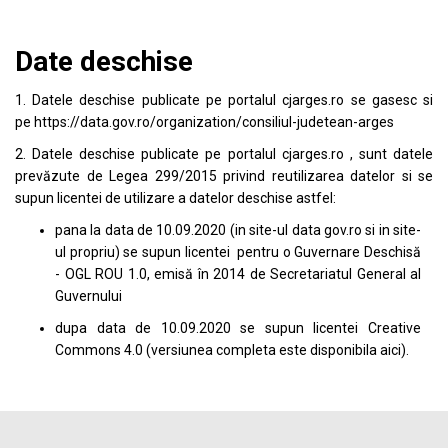
Date deschise
1. Datele deschise publicate pe portalul
cjarges.ro
se gasesc si
pe
https://data.gov.ro/organization/consiliul-judetean-arges
2. Datele deschise publicate pe portalul
cjarges.ro
, sunt datele
prevăzute de Legea 299/2015 privind reutilizarea datelor si se
supun licentei de utilizare a datelor deschise astfel:
pana la data de 10.09.2020 (in site-ul data
gov.ro
si in site-
ul propriu) se supun licentei pentru o Guvernare Deschisă
- OGL ROU 1.0, emisă în 2014 de Secretariatul General al
Guvernului
dupa data de 10.09.2020 se supun licentei
Creative
Commons 4.0
(versiunea completa este disponibila
aici
).