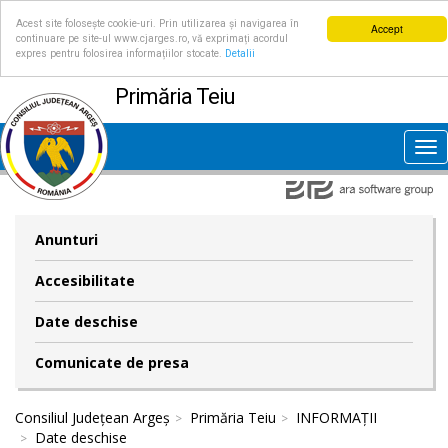
Acest site folosește cookie-uri. Prin utilizarea și navigarea în
Accept
continuare pe site-ul www.cjarges.ro, vă exprimați acordul
expres pentru folosirea informațiilor stocate.
Detalii
Primăria Teiu
Tog
nav
Anunturi
Accesibilitate
Date deschise
Comunicate de presa
Consiliul Județean Argeș
Primăria Teiu
INFORMAȚII
Date deschise