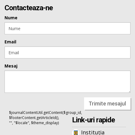
Contacteaza-ne
Nume
Email
Mesaj
Trimite mesajul
$journalContentUtil.getContent($group_id,
$footerContent.getArticleId(),
Link-uri rapide
"", "$locale", $theme_display)
Instituția