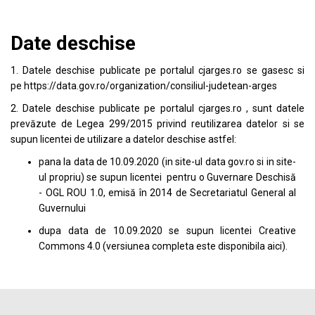
Date deschise
1. Datele deschise publicate pe portalul
cjarges.ro
se gasesc si
pe
https://data.gov.ro/organization/consiliul-judetean-arges
2. Datele deschise publicate pe portalul
cjarges.ro
, sunt datele
prevăzute de Legea 299/2015 privind reutilizarea datelor si se
supun licentei de utilizare a datelor deschise astfel:
pana la data de 10.09.2020 (in site-ul data
gov.ro
si in site-
ul propriu) se supun licentei pentru o Guvernare Deschisă
- OGL ROU 1.0, emisă în 2014 de Secretariatul General al
Guvernului
dupa data de 10.09.2020 se supun licentei
Creative
Commons 4.0
(versiunea completa este disponibila
aici
).