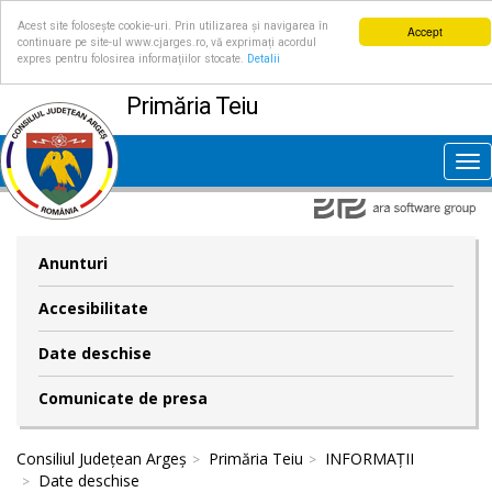
Acest site folosește cookie-uri. Prin utilizarea și navigarea în
Accept
continuare pe site-ul www.cjarges.ro, vă exprimați acordul
expres pentru folosirea informațiilor stocate.
Detalii
Primăria Teiu
Tog
nav
Anunturi
Accesibilitate
Date deschise
Comunicate de presa
Consiliul Județean Argeș
Primăria Teiu
INFORMAȚII
Date deschise