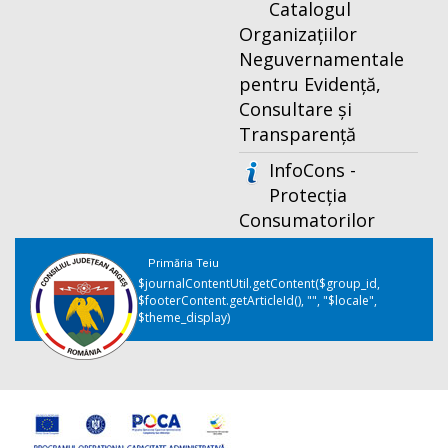
Catalogul
Organizațiilor
Neguvernamentale
pentru Evidență,
Consultare și
Transparență
InfoCons -
Protecția
Consumatorilor
Primăria Teiu
$journalContentUtil.getContent($group_id,
$footerContent.getArticleId(), "", "$locale",
$theme_display)