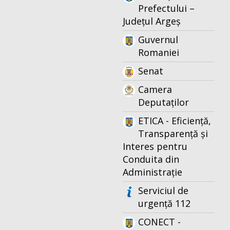
Prefectului –
Județul Argeș
Guvernul
Romaniei
Senat
Camera
Deputaților
ETICA - Eficiență,
Transparență și
Interes pentru
Conduita din
Administrație
Serviciul de
urgență 112
CONECT -