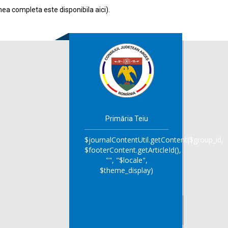
nea completa este disponibila
aici
).
Primăria Teiu
$journalContentUtil.getContent($group_id,
$footerContent.getArticleId(),
"", "$locale",
$theme_display)