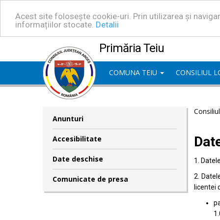
Acest site folosește cookie-uri. Prin utilizarea și navig
informațiilor stocate.
Detalii
Primăria Teiu
COMUNA TEIU
CONSILIUL 
Consiliu
Anunturi
Dat
Accesibilitate
Date deschise
1. Datel
2. Datel
Comunicate de presa
licentei 
pa
1.