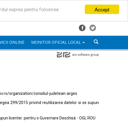
Accept
ordul expres pentru folosirea
VICII ONLINE
MONITOR OFICIAL LOCAL
ov.ro/organization/consiliul-judetean-arges
egea 299/2015 privind reutilizarea datelor si se supun
e supun licentei pentru o Guvernare Deschisă - OGL ROU