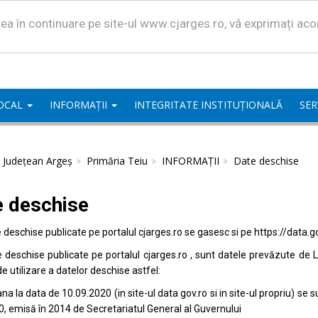
area în continuare pe site-ul www.cjarges.ro, vă exprimați ac
LOCAL
INFORMAȚII
INTEGRITATE INSTITUȚIONALĂ
SER
l Județean Argeș
Primăria Teiu
INFORMAȚII
Date deschise
e deschise
e deschise publicate pe portalul
cjarges.ro
se gasesc si pe
https://data.g
e deschise publicate pe portalul
cjarges.ro
, sunt datele prevăzute de L
de utilizare a datelor deschise astfel:
na la data de 10.09.2020 (in site-ul data
gov.ro
si in site-ul propriu) s
0, emisă în 2014 de Secretariatul General al Guvernului