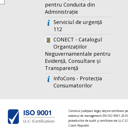
pentru Conduita din
Administrație
Serviciul de urgență
112
CONECT - Catalogul
Organizațiilor
Neguvernamentale pentru
Evidență, Consultare și
Transparență
InfoCons - Protecția
Consumatorilor
Consiliul Judeţean Argeș deţine certificare p
sistemul de management EN ISO 9001:2015
procedurilor de audit şi certificare ale LL-C (C
Czech Republic