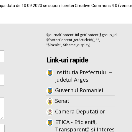
pa data de 10.09.2020 se supun licentei
Creative Commons 4.0
(versiu
$journalContentUtil.getContent($group_id,
$footerContent.getArticleId(), "",
"$locale", $theme_display)
Link-uri rapide
Instituția Prefectului –
Județul Argeș
Guvernul Romaniei
Senat
Camera Deputaților
ETICA - Eficiență,
Transparență și Interes