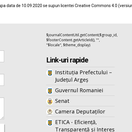
pa data de 10.09.2020 se supun licentei
Creative Commons 4.0
(versiu
$journalContentUtil.getContent($group_id,
$footerContent.getArticleId(), "",
"$locale", $theme_display)
Link-uri rapide
Instituția Prefectului –
Județul Argeș
Guvernul Romaniei
Senat
Camera Deputaților
ETICA - Eficiență,
Transparență și Interes