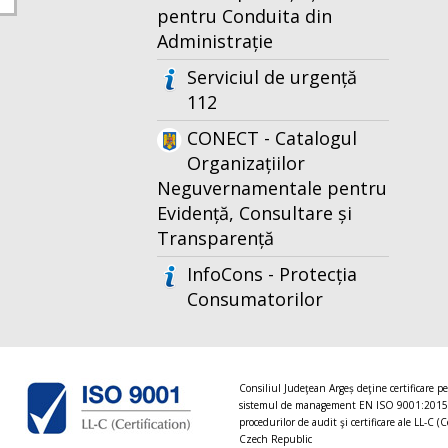
pentru Conduita din
Administrație
Serviciul de urgență
112
CONECT - Catalogul
Organizațiilor
Neguvernamentale pentru
Evidență, Consultare și
Transparență
InfoCons - Protecția
Consumatorilor
Consiliul Judeţean Argeș deţine certificare p
sistemul de management EN ISO 9001:2015
procedurilor de audit şi certificare ale LL-C (C
Czech Republic