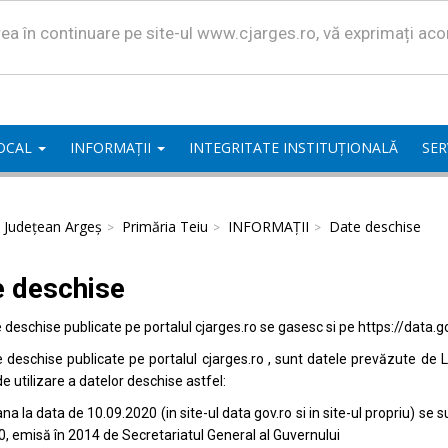
area în continuare pe site-ul www.cjarges.ro, vă exprimați ac
LOCAL
INFORMAȚII
INTEGRITATE INSTITUȚIONALĂ
SER
l Județean Argeș
Primăria Teiu
INFORMAȚII
Date deschise
e deschise
e deschise publicate pe portalul
cjarges.ro
se gasesc si pe
https://data.g
e deschise publicate pe portalul
cjarges.ro
, sunt datele prevăzute de L
de utilizare a datelor deschise astfel:
na la data de 10.09.2020 (in site-ul data
gov.ro
si in site-ul propriu) s
0, emisă în 2014 de Secretariatul General al Guvernului