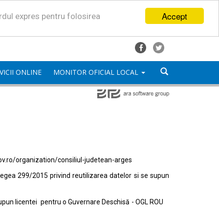
Accept
ordul expres pentru folosirea
VICII ONLINE
MONITOR OFICIAL LOCAL
ov.ro/organization/consiliul-judetean-arges
egea 299/2015 privind reutilizarea datelor si se supun
e supun licentei pentru o Guvernare Deschisă - OGL ROU