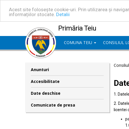
Acest site folosește cookie-uri. Prin utilizarea și navig
informațiilor stocate.
Detalii
Primăria Teiu
COMUNA TEIU
CONSILIUL 
Consiliu
Anunturi
Dat
Accesibilitate
Date deschise
1. Datel
2. Datel
Comunicate de presa
licentei 
pa
1.