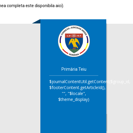
nea completa este disponibila
aici
).
Primăria Teiu
$journalContentUtil.getContent($group_id,
$footerContent.getArticleId(),
"", "$locale",
$theme_display)